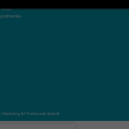
produkty
Servis
 heslo
 podmienky
v
| Marketing Art
Tvorba web stránok