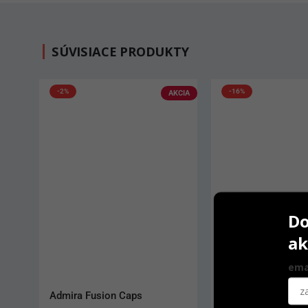
SÚVISIACE PRODUKTY
-16%
AKCIA
Do
ak
ema
G-aenial Universal Flo
Papierové čapy To