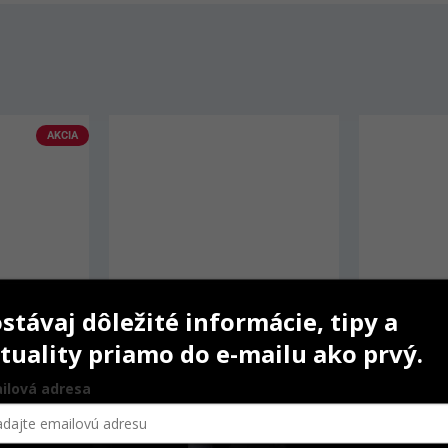
stávaj dôležité informácie, tipy a
tuality priamo do e-mailu ako prvý.
ilová adresa
p Color
Charisma Flow
Ionofil Mo