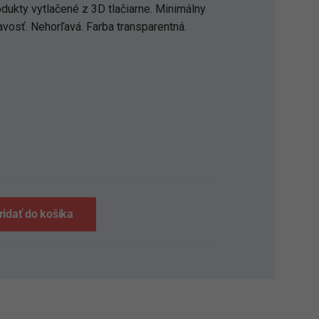
odukty vytlačené z 3D tlačiarne. Minimálny
vosť. Nehorľavá. Farba transparentná.
S
ridať do košíka