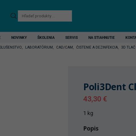
Products
search
E
NOVINKY
ŠKOLENIA
SERVIS
NA STIAHNUTIE
KONT
ÍSLUŠENSTVO
,
LABORATÓRIUM
,
CAD/CAM
,
ČISTENIE A DEZINFEKCIA
,
3D TLAČ
Poli3Dent C
43,30
€
1 kg
Popis