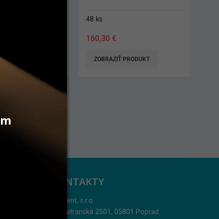
SphereTEC one)
3 g
42,50
€
 PRODUKT
ZOBRAZIŤ PRODUKT
Pri kúpe 3 bal 1 bal A2 ZDARMA.
Cena za ks v akcii 31,90 €. Akcia
platí do 16.12.2026.
vám
KONTAKTY
Jarident, s.r.o.
Podtatranská 2501, 05801 Poprad