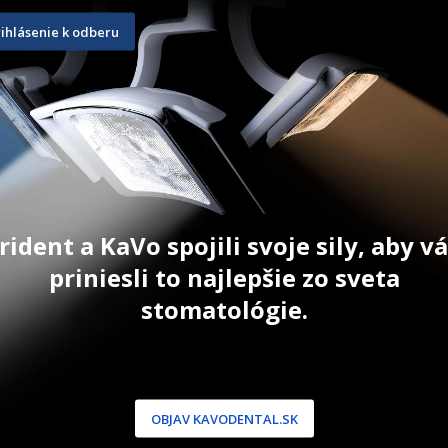
rihlásenie k odberu
1,8 g
48 ks
17,00
€
160,30
€
T
ZOBRAZIŤ PRODUKT
ZOBRAZIŤ
rident a KaVo spojili svoje sily, aby 
priniesli to najlepšie zo sveta
stomatológie.
NÍCKA ZÓNA
PODPORA
 / Registrácia
Doprava a platba
OBJAV KAVODENTAL.SK
dnávky
Reklamácie