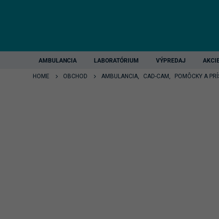
AMBULANCIA
LABORATÓRIUM
VÝPREDAJ
AKCI
HOME
OBCHOD
AMBULANCIA
,
CAD-CAM
,
POMÔCKY A PR