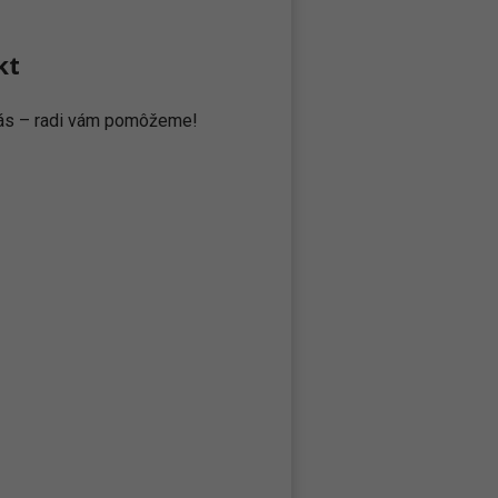
kt
 nás – radi vám pomôžeme!