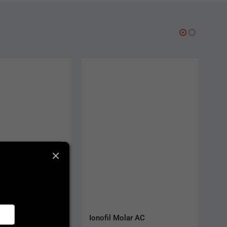
AKCIA
lar AC
Neo Spectra ST HV (Ceram.X 