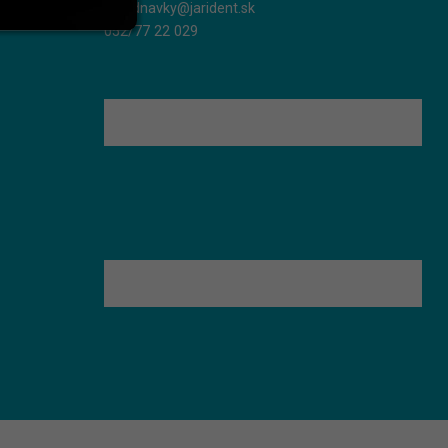
objednavky@jarident.sk
052/77 22 029