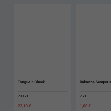
Rukavice Semper sterilné č. 7
Rukavice Semper 
nepúdrované M
2 ks
100 ks
1,00
€
8,50
€