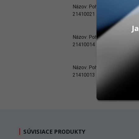
Názov:
Poháre plastové – Fial
21410021
Ja
Názov:
Poháre plastové – Žlté
21410014
Názov:
Poháre plastové – Zel
21410013
SÚVISIACE PRODUKTY