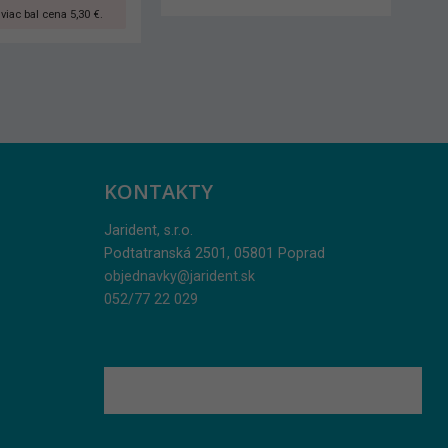
KONTAKTY
Jarident, s.r.o.
Podtatranská 2501, 05801 Poprad
objednavky@jarident.sk
052/77 22 029