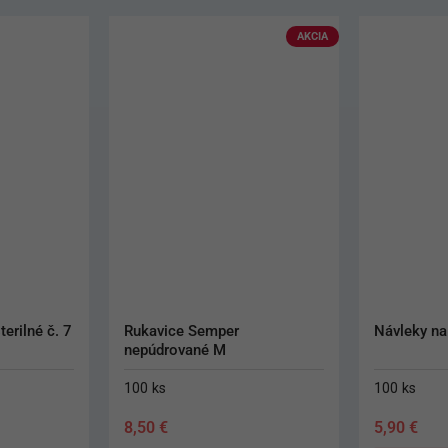
AKCIA
AKCIA
Návleky na obuv
Parotisroll
100 ks
100 ks
5,90
€
21,60
€