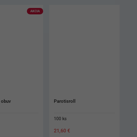
Návleky na opierku Medibase
300 ks
61,70
€