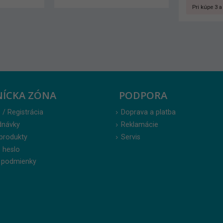
Pri kúpe 3 a viac bal cena 5,30 €.
NÍCKA ZÓNA
PODPORA
 / Registrácia
Doprava a platba
dnávky
Reklamácie
produkty
Servis
 heslo
 podmienky