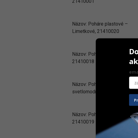
21410001
Názov:
Poháre plastové –
Limetkové, 21410020
Do
Názov:
Poháre plastové – Ora
ak
21410018
ema
Názov:
Poháre plastové –
svetlomodré, 21410012
P
Názov:
Poháre plastové – čier
21410019