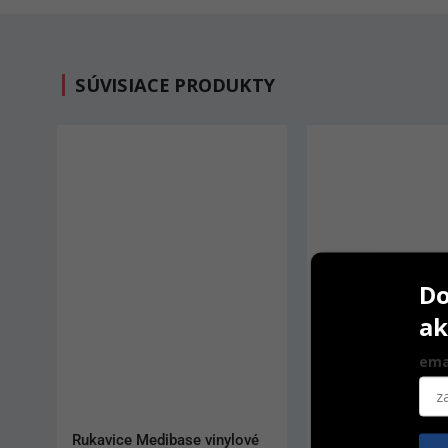
SÚVISIACE PRODUKTY
Do
ak
ema
Rukavice Semper sterilné č. 
Rukavice Medibase 