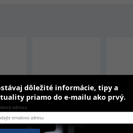
stávaj dôležité informácie, tipy a
tuality priamo do e-mailu ako prvý.
ilová adresa
nitrilové 
Parotisroll
Visor Comfo