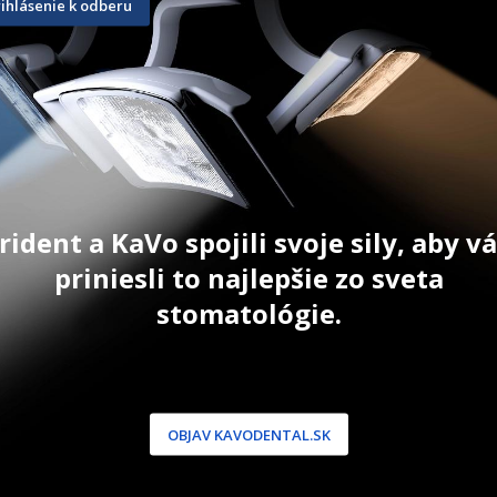
rihlásenie k odberu
okuliare
100 ks
2 ks
21,60
€
10,60
€
T
ZOBRAZIŤ PRODUKT
PRID
rident a KaVo spojili svoje sily, aby 
priniesli to najlepšie zo sveta
stomatológie.
NÍCKA ZÓNA
PODPORA
 / Registrácia
Doprava a platba
dnávky
Reklamácie
OBJAV KAVODENTAL.SK
produkty
Servis
 heslo