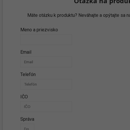
Otázka na produ
Máte otázku k produktu? Neváhajte a opýtajte sa
Meno a priezvisko
Email
Telefón
IČO
Správa