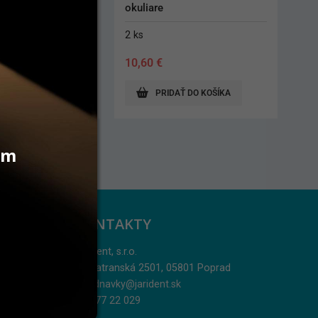
nitrilové XS
200 ks
15,70
€
AŤ DO KOŠÍKA
PRIDAŤ DO KOŠÍKA
vám
KONTAKTY
Jarident, s.r.o.
Podtatranská 2501, 05801 Poprad
objednavky@jarident.sk
052/77 22 029