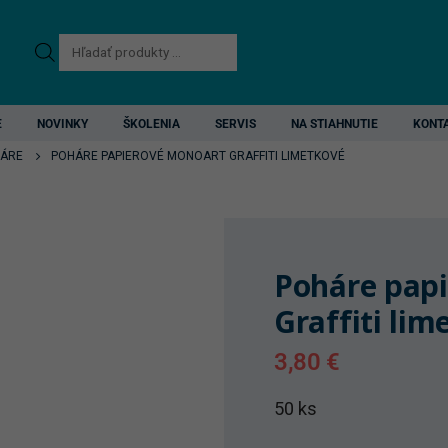
Products
search
E
NOVINKY
ŠKOLENIA
SERVIS
NA STIAHNUTIE
KONT
ÁRE
POHÁRE PAPIEROVÉ MONOART GRAFFITI LIMETKOVÉ
Poháre pap
Graffiti lim
3,80
€
50 ks