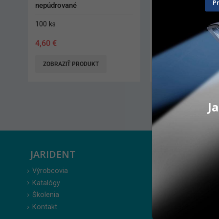
P
8,5
nepúdrované
2 ks
100 ks
1,00
€
5,90
€
PRIDAŤ DO KOŠÍKA
ZOBRAZIŤ PRODUK
Ja
JARIDENT
ZÁKAZ
Výrobcovia
Prihlásenie
Katalógy
Moje obje
Školenia
Obľúbené 
Kontakt
Zabudnuté