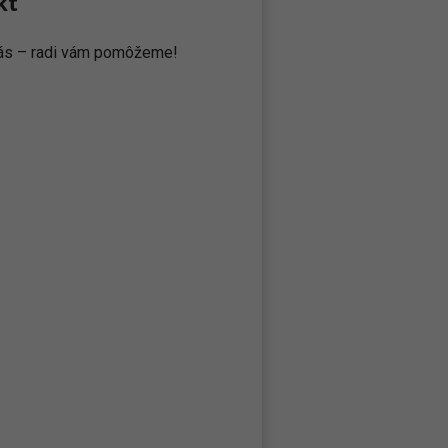
kt
 nás – radi vám pomôžeme!