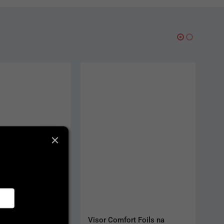
rt Foils na 
Rukavice Semper Velvet XP 