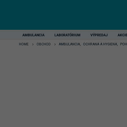
AMBULANCIA
LABORATÓRIUM
VÝPREDAJ
AKCI
HOME
OBCHOD
AMBULANCIA
,
OCHRANA A HYGIENA
,
POH