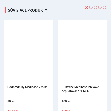
SÚVISIACE PRODUKTY
Podbradníky Medibase v rolke
Rukavice Medibase latexové 
nepúdrované SENSI+
80 ks
100 ks