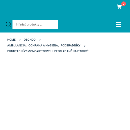
0
Products
search
HOME
OBCHOD
AMBULANCIA
,
OCHRANA A HYGIENA
,
PODBRADNÍKY
PODBRADNÍKY MONOART TOWEL UP! SKLADANÉ LIMETKOVÉ