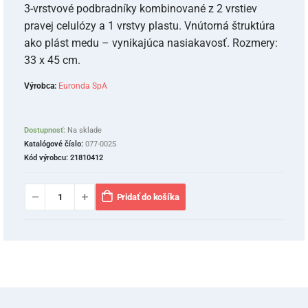
3-vrstvové podbradníky kombinované z 2 vrstiev
pravej celulózy a 1 vrstvy plastu. Vnútorná štruktúra
ako plást medu – vynikajúca nasiakavosť. Rozmery:
33 x 45 cm.
Výrobca:
Euronda SpA
Dostupnosť:
Na sklade
Katalógové číslo:
077-002S
Kód výrobcu:
21810412
Pridať do košíka