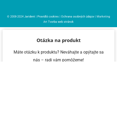
© 2008-2024
Jarident
|
Pravidlá cookies
|
Ochrana osobných údajov
| Marketing
Art
Tvorba web stránok
Otázka na produkt
Máte otázku k produktu? Neváhajte a opýtajte sa
nás – radi vám pomôžeme!
Meno a priezvisko
Email
Telefón