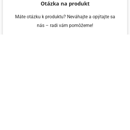
Otázka na produkt
Máte otázku k produktu? Neváhajte a opýtajte sa
nás – radi vám pomôžeme!
Meno a priezvisko
Email
Telefón
IČO
Správa