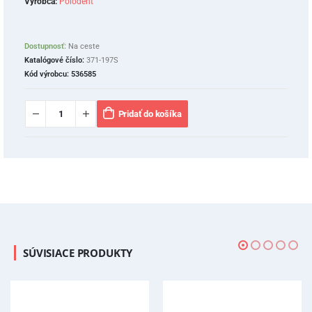
Výrobca:
Polodent
Dostupnosť:
Na ceste
Katalógové číslo:
371-197S
Kód výrobcu:
536585
Pridať do košíka
SÚVISIACE PRODUKTY