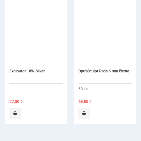
OptraSculpt Pads 6 mm čierne
Heidemannove hladí
Silver
60 ks
63,80
€
27,70
€