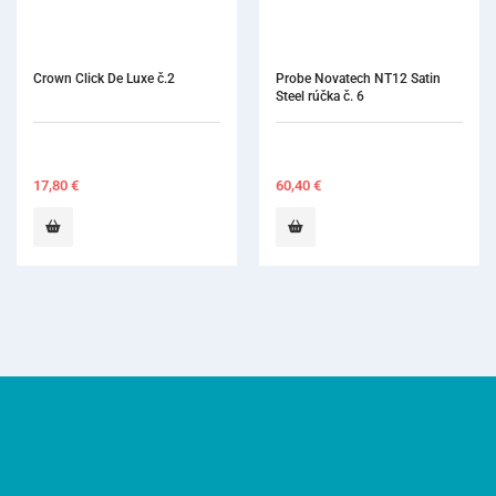
Probe Novatech NT12 Satin 
Scaler 204S Satin Steel rúčka č.
Steel rúčka č. 6
7
60,40
€
79,00
€