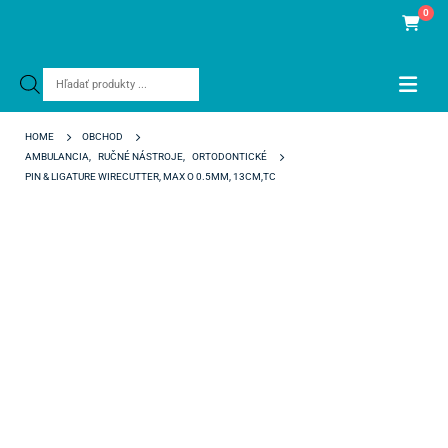
0
Products
search
HOME
OBCHOD
AMBULANCIA
,
RUČNÉ NÁSTROJE
,
ORTODONTICKÉ
PIN & LIGATURE WIRECUTTER, MAX O 0.5MM, 13CM,TC