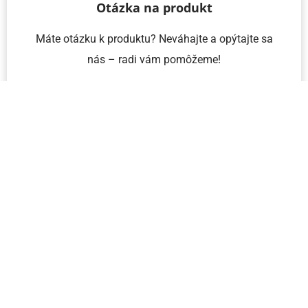
Otázka na produkt
Máte otázku k produktu? Neváhajte a opýtajte sa
nás – radi vám pomôžeme!
Meno a priezvisko
Email
Telefón
IČO
Správa