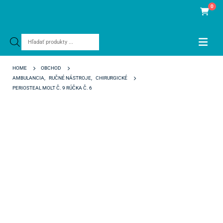
0
Products
search
HOME
OBCHOD
AMBULANCIA
,
RUČNÉ NÁSTROJE
,
CHIRURGICKÉ
PERIOSTEAL MOLT Č. 9 RÚČKA Č. 6