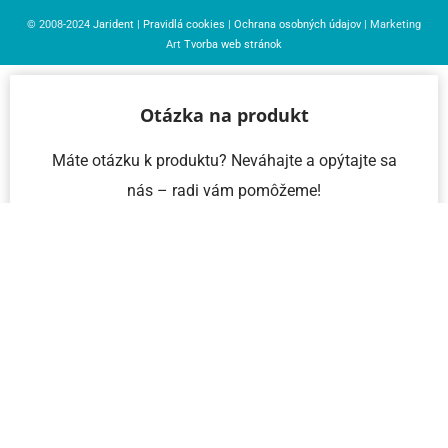
© 2008-2024
Jarident
|
Pravidlá cookies
|
Ochrana osobných údajov
| Marketing
Art
Tvorba web stránok
Otázka na produkt
Máte otázku k produktu? Neváhajte a opýtajte sa
nás – radi vám pomôžeme!
Meno a priezvisko
Email
Telefón
IČO