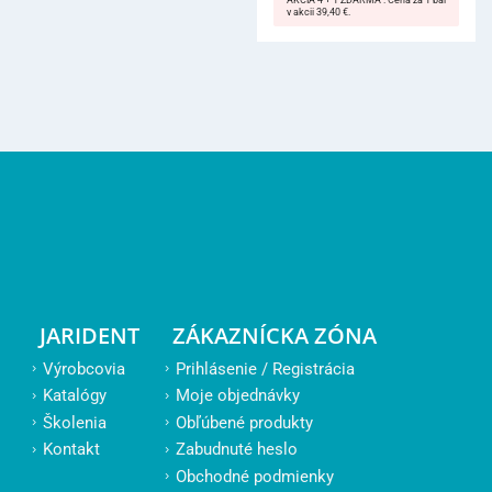
AKCIA 4 + 1 ZDARMA . Cena za 1 bal
v akcii 39,40 €.
JARIDENT
ZÁKAZNÍCKA ZÓNA
Výrobcovia
Prihlásenie / Registrácia
Katalógy
Moje objednávky
Školenia
Obľúbené produkty
Kontakt
Zabudnuté heslo
Obchodné podmienky