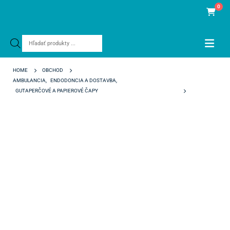
0
Products
search
HOME
OBCHOD
AMBULANCIA
,
ENDODONCIA A DOSTAVBA
,
GUTAPERČOVÉ A PAPIEROVÉ ČAPY
PAPIEROVÉ ČAPY VDW ROTATE 25/.04