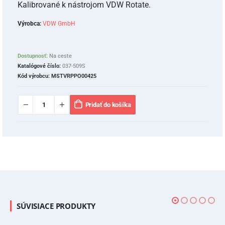
Kalibrované k nástrojom VDW Rotate.
Výrobca:
VDW GmbH
Dostupnosť:
Na ceste
Katalógové číslo:
037-509S
Kód výrobcu:
MSTVRPPO00425
Pridať do košíka
SÚVISIACE PRODUKTY