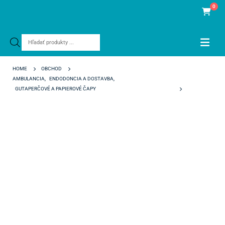
0
Products
search
HOME
OBCHOD
AMBULANCIA
,
ENDODONCIA A DOSTAVBA
,
GUTAPERČOVÉ A PAPIEROVÉ ČAPY
PAPIEROVÉ ČAPY CERKAMED .04 ISO 50 S MIERKOU