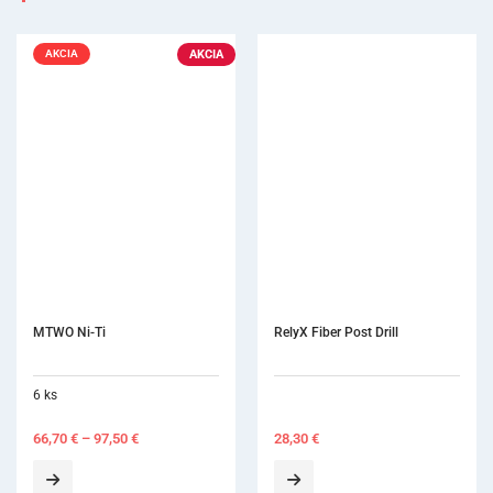
AKCIA
AKCIA
MTWO Ni-Ti
RelyX Fiber Post Drill
6 ks
66,70
€
–
97,50
€
28,30
€