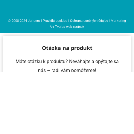
© 2008-2024
Jarident
|
Pravidlá cookies
|
Ochrana osobných údajov
| Marketing
Art
Tvorba web stránok
Otázka na produkt
Máte otázku k produktu? Neváhajte a opýtajte sa
nás – radi vám pomôžeme!
Meno a priezvisko
Email
Telefón