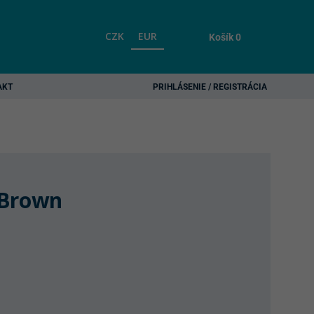
CZK
EUR
Košík
0
AKT
PRIHLÁSENIE / REGISTRÁCIA
 Brown
urrent
rice
s:
46,50 €.