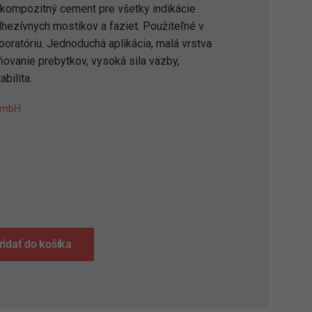
 kompozitný cement pre všetky indikácie
hezívnych mostíkov a faziet. Použiteľné v
aboratóriu. Jednoduchá aplikácia, malá vrstva
ňovanie prebytkov, vysoká sila väzby,
bilita.
GmbH
S
ridať do košíka