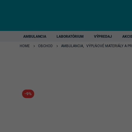
AMBULANCIA
LABORATÓRIUM
VÝPREDAJ
AKCI
HOME
OBCHOD
AMBULANCIA
,
VÝPLŇOVÉ MATERIÁLY A P
-9%