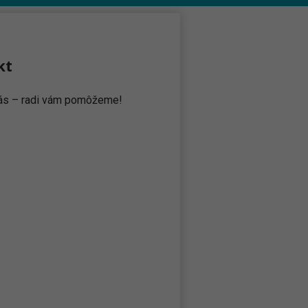
kt
 nás – radi vám pomôžeme!