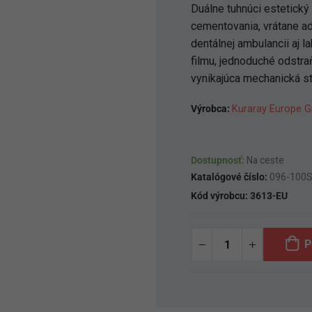
Duálne tuhnúci estetický
cementovania, vrátane ad
dentálnej ambulancii aj l
filmu, jednoduché odstra
vynikajúca mechanická sta
Výrobca:
Kuraray Europe 
Dostupnosť:
Na ceste
Katalógové číslo:
096-100
Kód výrobcu:
3613-EU
P