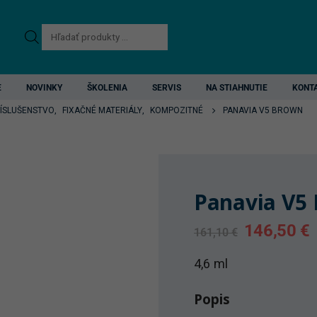
Products
search
E
NOVINKY
ŠKOLENIA
SERVIS
NA STIAHNUTIE
KONT
RÍSLUŠENSTVO
,
FIXAČNÉ MATERIÁLY
,
KOMPOZITNÉ
PANAVIA V5 BROWN
Panavia V5
Original
C
146,50
€
161,10
€
price
p
was:
i
4,6 ml
161,10 €.
1
Popis