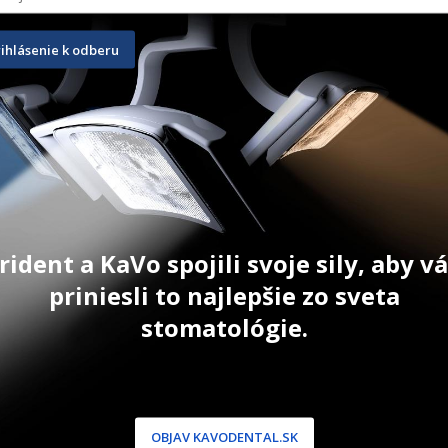
Cure 
RelyX Ultimate Clicker
Variolink E
rihlásenie k odberu
4,5 g
2 g
110,60
€
59,50
€
–
T
ZOBRAZIŤ PRODUKT
ZOBRAZIŤ
AKCIA 4 + 
ks v akcii 4
rident a KaVo spojili svoje sily, aby 
priniesli to najlepšie zo sveta
stomatológie.
NÍCKA ZÓNA
PODPORA
OBJAV KAVODENTAL.SK
 / Registrácia
Doprava a platba