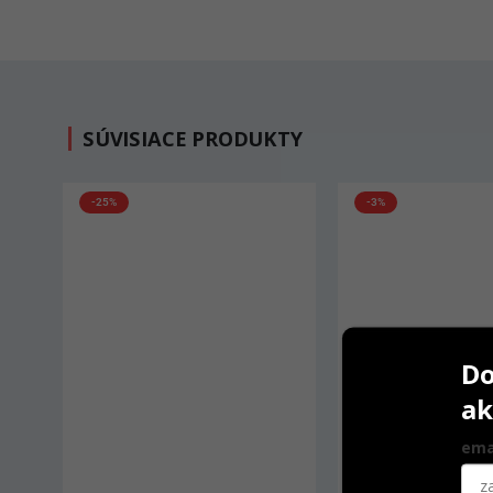
SÚVISIACE PRODUKTY
-3%
Do
ak
ema