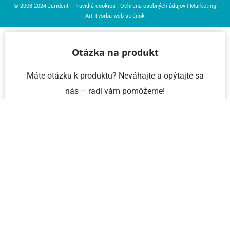
© 2008-2024
Jarident
|
Pravidlá cookies
|
Ochrana osobných údajov
| Marketing
Art
Tvorba web stránok
Otázka na produkt
Máte otázku k produktu? Neváhajte a opýtajte sa
nás – radi vám pomôžeme!
Meno a priezvisko
Email
Telefón
IČO