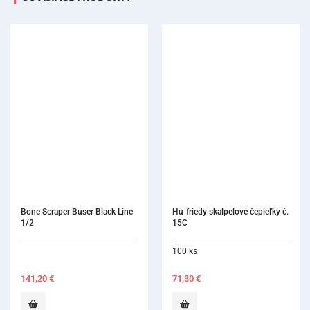
Bone Scraper Buser Black Line 
Hu-friedy skalpelové čepieľky č. 
1/2
15C
100 ks
141,20
€
71,30
€