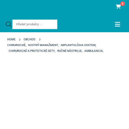
0
Products
search
HOME
OBCHOD
CHIRURGICKÉ
,
KOSTNÝ MANAŽMENT
,
IMPLANTOLÓGIA OSSTEM
,
CHIRURGICKÉ A PROTETICKÉ SETY
,
RUČNÉ NÁSTROJE
,
AMBULANCIA
,
CHIRURGIA A IMPLANTOLÓGIA
,
CHIRUGICKÉ SETY A NÁSTROJE
OSTEO KIT