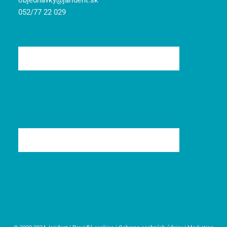
objednavky@jarident.sk
052/77 22 029