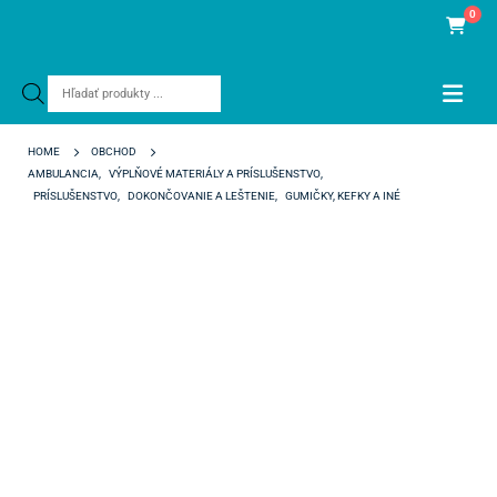
0
Products
search
HOME
OBCHOD
AMBULANCIA
,
VÝPLŇOVÉ MATERIÁLY A PRÍSLUŠENSTVO
,
PRÍSLUŠENSTVO
,
DOKONČOVANIE A LEŠTENIE
,
GUMIČKY, KEFKY A INÉ
OPTRAGLOSS PRE-POLISHER (PP) LENS