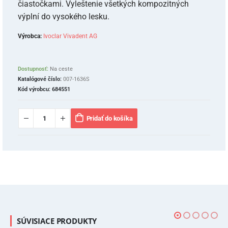
čiastočkami. Vyleštenie všetkých kompozitných
výplní do vysokého lesku.
Výrobca:
Ivoclar Vivadent AG
Dostupnosť:
Na ceste
Katalógové číslo:
007-1636S
Kód výrobcu:
684551
Pridať do košíka
SÚVISIACE PRODUKTY