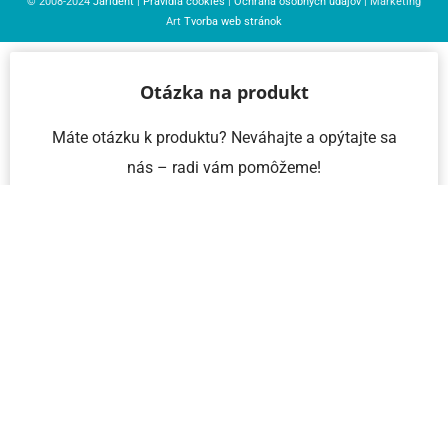
© 2008-2024
Jarident
|
Pravidlá cookies
|
Ochrana osobných údajov
| Marketing
Art
Tvorba web stránok
Otázka na produkt
Máte otázku k produktu? Neváhajte a opýtajte sa
nás – radi vám pomôžeme!
Meno a priezvisko
Email
Telefón
IČO