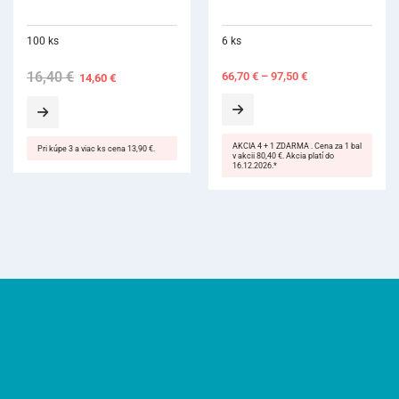
6 ks
300 ks
66,70
€
–
97,50
€
61,70
€
AKCIA 4 + 1 ZDARMA . Cena za 1 bal
v akcii 80,40 €. Akcia platí do
16.12.2026.*