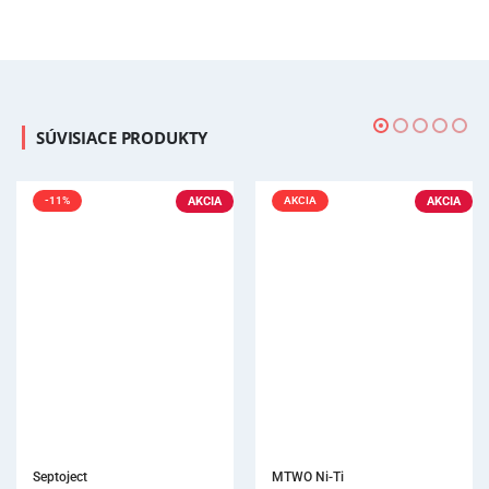
SÚVISIACE PRODUKTY
AKCIA
AKCIA
MTWO Ni-Ti
Návleky