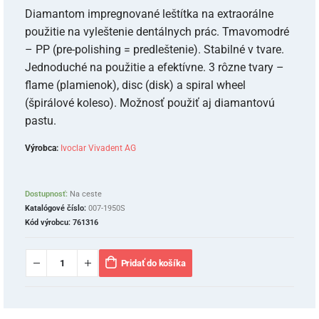
Diamantom impregnované leštítka na extraorálne
použitie na vyleštenie dentálnych prác. Tmavomodré
– PP (pre-polishing = predleštenie). Stabilné v tvare.
Jednoduché na použitie a efektívne. 3 rôzne tvary –
flame (plamienok), disc (disk) a spiral wheel
(špirálové koleso). Možnosť použiť aj diamantovú
pastu.
Výrobca:
Ivoclar Vivadent AG
Dostupnosť:
Na ceste
Katalógové číslo:
007-1950S
Kód výrobcu:
761316
Pridať do košíka