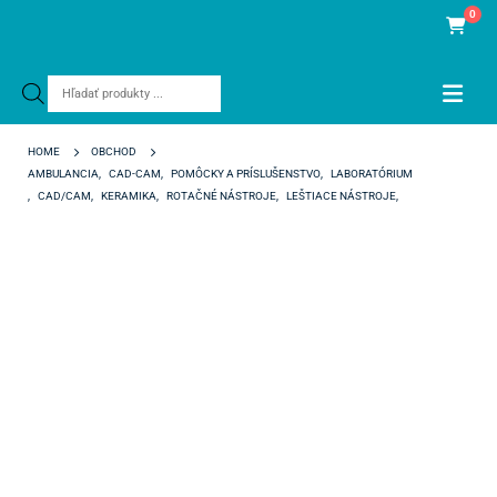
0
Products
search
HOME
OBCHOD
AMBULANCIA
,
CAD-CAM
,
POMÔCKY A PRÍSLUŠENSTVO
,
LABORATÓRIUM
,
CAD/CAM
,
KERAMIKA
,
ROTAČNÉ NÁSTROJE
,
LEŠTIACE NÁSTROJE
,
MONTOVANÉ
OPTRAGLOSS EXTRA ORAL SPIRAL WHEEL PP