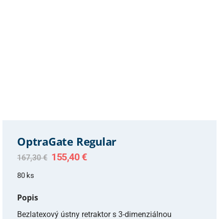
OptraGate Regular
Original
Current
155,40
€
167,30
€
price
price
was:
is:
80 ks
167,30 €.
155,40 €.
Popis
Bezlatexový ústny retraktor s 3-dimenziálnou