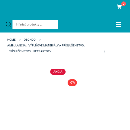
0
Products
search
HOME
OBCHOD
AMBULANCIA
,
VÝPLŇOVÉ MATERIÁLY A PRÍSLUŠENSTVO
,
PRÍSLUŠENSTVO
,
RETRAKTORY
OPTRAGATE REGULAR
AKCIA
-7%