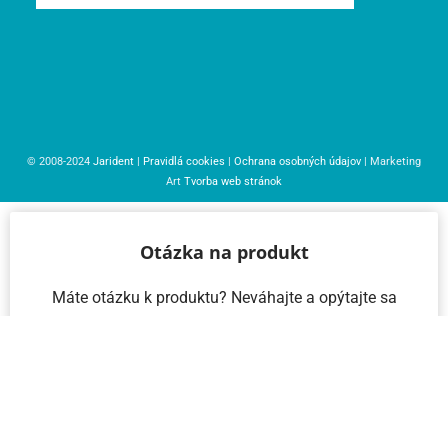
© 2008-2024
Jarident
|
Pravidlá cookies
|
Ochrana osobných údajov
| Marketing
Art
Tvorba web stránok
Otázka na produkt
Máte otázku k produktu? Neváhajte a opýtajte sa
nás – radi vám pomôžeme!
Meno a priezvisko
Email