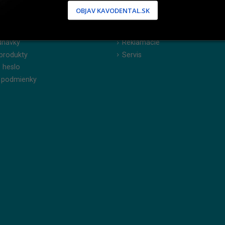
OBJAV KAVODENTAL.SK
NÍCKA ZÓNA
PODPORA
 / Registrácia
Doprava a platba
dnávky
Reklamácie
produkty
Servis
 heslo
 podmienky