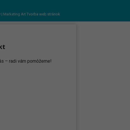
v
| Marketing Art
Tvorba web stránok
kt
 nás – radi vám pomôžeme!