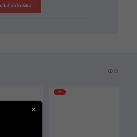
ridať do košíka
-5%
VÝPRED