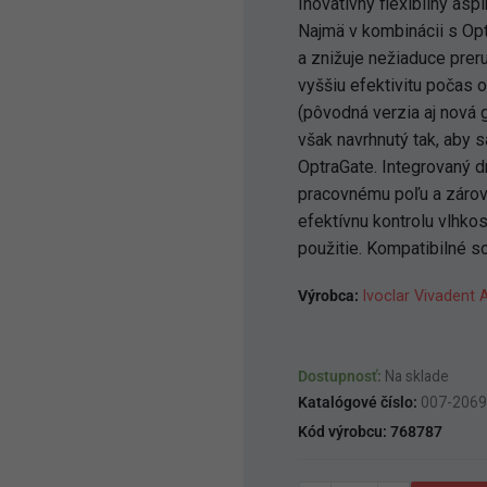
Inovatívny flexibilný asp
Najmä v kombinácii s Op
a znižuje nežiaduce pre
vyššiu efektivitu počas 
(pôvodná verzia aj nová 
však navrhnutý tak, aby 
OptraGate. Integrovaný d
pracovnému poľu a zárove
efektívnu kontrolu vlhkos
použitie. Kompatibilné s
Výrobca:
Ivoclar Vivadent 
Dostupnosť:
Na sklade
Katalógové číslo:
007-206
Kód výrobcu:
768787