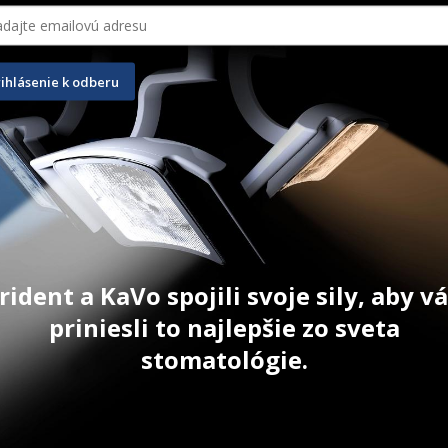
rihlásenie k odberu
 Luciwedge Soft
Occlubrush
10 ks
€
94,00
€
rident a KaVo spojili svoje sily, aby 
AZIŤ PRODUKT
ZOBRAZIŤ PRODUKT
priniesli to najlepšie zo sveta
stomatológie.