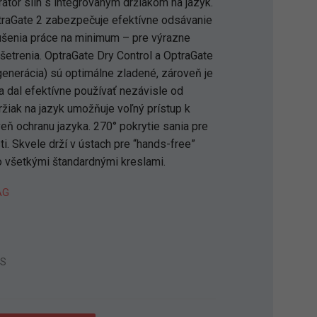
irátor slín s integrovaným držiakom na jazyk.
traGate 2 zabezpečuje efektívne odsávanie
rušenia práce na minimum – pre výrazne
ošetrenia. OptraGate Dry Control a OptraGate
generácia) sú optimálne zladené, zároveň je
sa dal efektívne používať nezávisle od
ržiak na jazyk umožňuje voľný prístup k
ň ochranu jazyka. 270° pokrytie sania pre
ti. Skvele drží v ústach pre “hands-free”
o všetkými štandardnými kreslami.
AG
9S