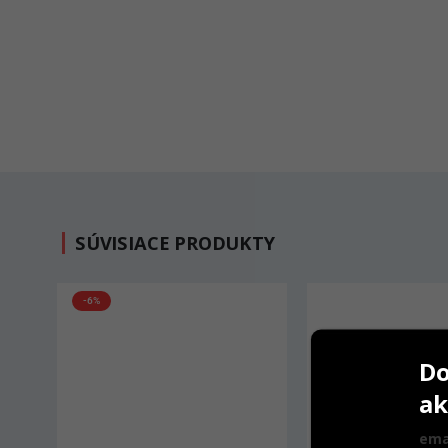
SÚVISIACE PRODUKTY
Do
ak
ema