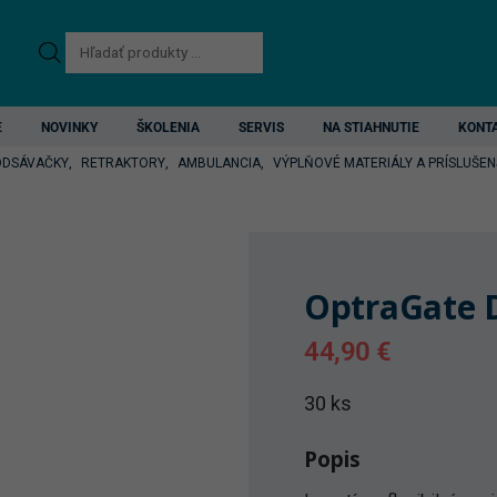
Products
search
E
NOVINKY
ŠKOLENIA
SERVIS
NA STIAHNUTIE
KONT
ODSÁVAČKY
,
RETRAKTORY
,
AMBULANCIA
,
VÝPLŇOVÉ MATERIÁLY A PRÍSLUŠE
OptraGate D
44,90
€
30 ks
Popis