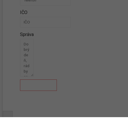
IČO
Správa
Odoslať správu