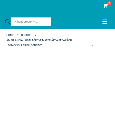
0
Products
search
HOME
OBCHOD
AMBULANCIA
,
ODTLAČKOVÉ MATERIÁLY A REBAZÁCIA
,
POMÔCKY A PRÍSLUŠENSTVO
ODTLAČKOVÉ LYŽICE PLASTOVÉ FORMOVATEĽNÉ Č. 33