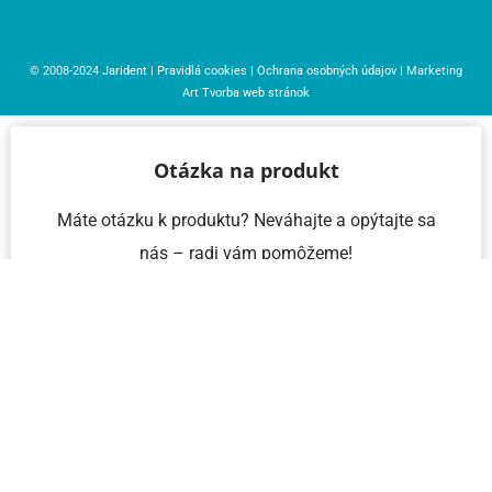
© 2008-2024
Jarident
|
Pravidlá cookies
|
Ochrana osobných údajov
| Marketing
Art
Tvorba web stránok
Otázka na produkt
Máte otázku k produktu? Neváhajte a opýtajte sa
nás – radi vám pomôžeme!
Meno a priezvisko
Email
Telefón