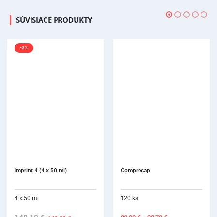
SÚVISIACE PRODUKTY
Comprecap
Be
120 ks
2