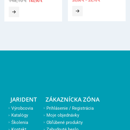
20,00
€
–
23,70
€
1
JARIDENT
ZÁKAZNÍCKA ZÓNA
Výrobcovia
Prihlásenie / Registrácia
Katalógy
Moje objednávky
Školenia
Obľúbené produkty
Kontakt
Zabudnuté heslo