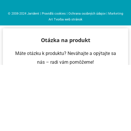
© 2008-2024
Jarident
|
Pravidlá cookies
|
Ochrana osobných údajov
| Marketing
Art
Tvorba web stránok
Otázka na produkt
Máte otázku k produktu? Neváhajte a opýtajte sa
nás – radi vám pomôžeme!
Meno a priezvisko
Email
Telefón
IČO