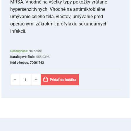
MRSA. Vhodné na všetky typy pokožky vrátane
hypersenzitívnych. Vhodné na antimikrobiálne
umývanie celého tela, vlastov, umývanie pred
operačnými zákrokmi, profylaxiu sekundárnych
infekcií.
Dostupnosť:
Na ceste
Katalógové číslo:
055-039S
Kód výrobcu:
70001763
Pridať do košíka