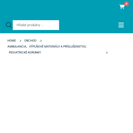
0
Products
search
HOME
OBCHOD
AMBULANCIA
,
VÝPLŇOVÉ MATERIÁLY A PRÍSLUŠENSTVO
,
PEDIATRICKÉ KORUNKY
NUSMILE ZR ANTERIOR CROWN LIGHT A6R