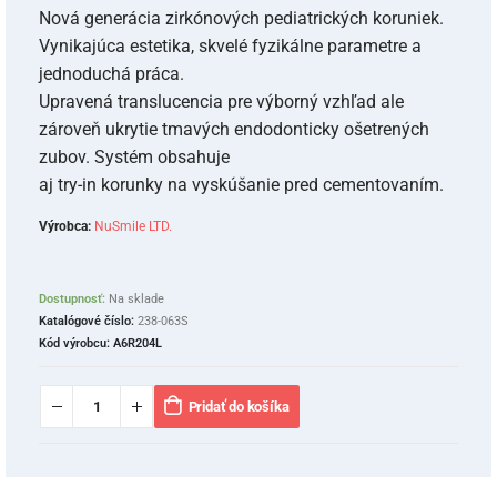
Nová generácia zirkónových pediatrických koruniek.
Vynikajúca estetika, skvelé fyzikálne parametre a
jednoduchá práca.
Upravená translucencia pre výborný vzhľad ale
zároveň ukrytie tmavých endodonticky ošetrených
zubov. Systém obsahuje
aj try-in korunky na vyskúšanie pred cementovaním.
Výrobca:
NuSmile LTD.
Dostupnosť:
Na sklade
Katalógové číslo:
238-063S
Kód výrobcu:
A6R204L
Pridať do košíka