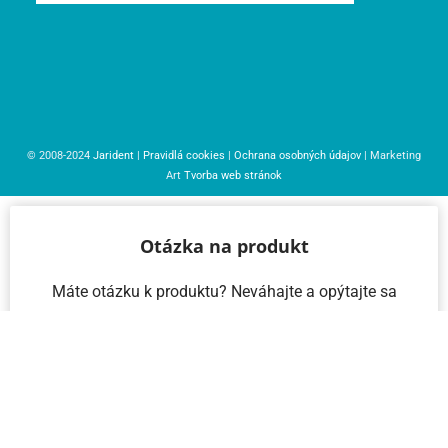
© 2008-2024
Jarident
|
Pravidlá cookies
|
Ochrana osobných údajov
| Marketing
Art
Tvorba web stránok
Otázka na produkt
Máte otázku k produktu? Neváhajte a opýtajte sa
nás – radi vám pomôžeme!
Meno a priezvisko
Email