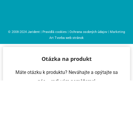
© 2008-2024
Jarident
|
Pravidlá cookies
|
Ochrana osobných údajov
| Marketing
Art
Tvorba web stránok
Otázka na produkt
Máte otázku k produktu? Neváhajte a opýtajte sa
nás – radi vám pomôžeme!
Meno a priezvisko
Email
Telefón