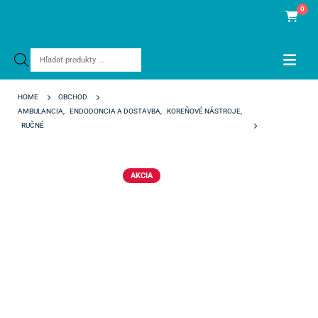
0
Products
search
HOME
OBCHOD
AMBULANCIA
,
ENDODONCIA A DOSTAVBA
,
KOREŇOVÉ NÁSTROJE
,
RUČNÉ
NITI K-FILE POLODENT 25 MM ISO 55
AKCIA