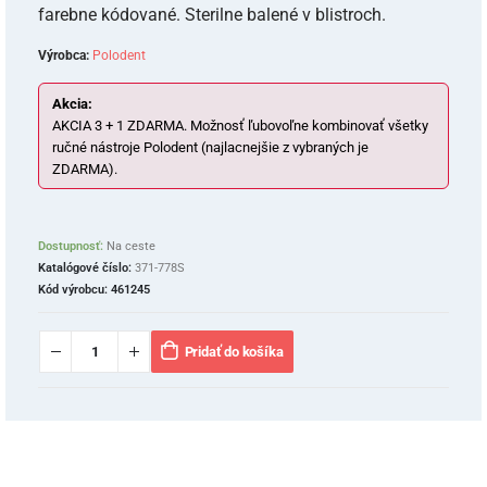
farebne kódované. Sterilne balené v blistroch.
Výrobca:
Polodent
Akcia:
AKCIA 3 + 1 ZDARMA. Možnosť ľubovoľne kombinovať všetky
ručné nástroje Polodent (najlacnejšie z vybraných je
ZDARMA).
Dostupnosť:
Na ceste
Katalógové číslo:
371-778S
Kód výrobcu:
461245
Pridať do košíka