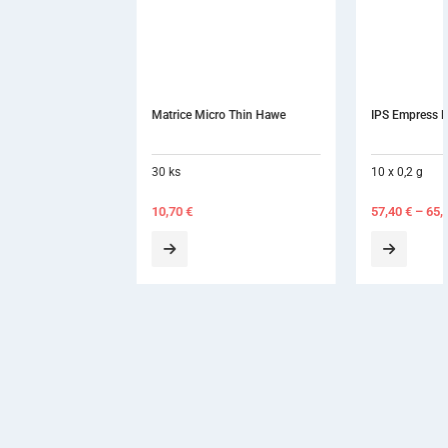
Matrice Micro Thin Hawe
IPS Empress Direct Cavifil
30 ks
10 x 0,2 g
10,70
€
57,40
€
–
65,60
€