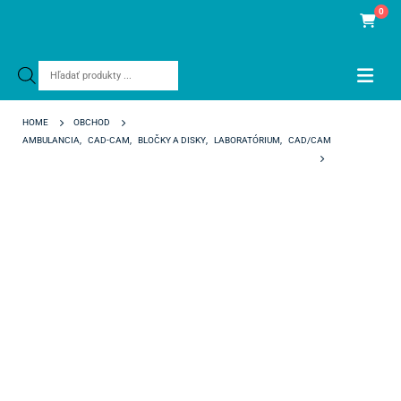
0
Products
search
HOME
OBCHOD
AMBULANCIA
,
CAD-CAM
,
BLOČKY A DISKY
,
LABORATÓRIUM
,
CAD/CAM
NEXXZR T MULTI 98/20 MM A3,5