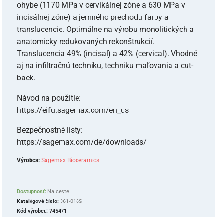
ohybe (1170 MPa v cervikálnej zóne a 630 MPa v
incisálnej zóne) a jemného prechodu farby a
translucencie. Optimálne na výrobu monolitických a
anatomicky redukovaných rekonštrukcií.
Translucencia 49% (incisal) a 42% (cervical). Vhodné
aj na infiltračnú techniku, techniku maľovania a cut-
back.
Návod na použitie:
https://eifu.sagemax.com/en_us
Bezpečnostné listy:
https://sagemax.com/de/downloads/
Výrobca:
Sagemax Bioceramics
Dostupnosť:
Na ceste
Katalógové číslo:
361-016S
Kód výrobcu:
745471