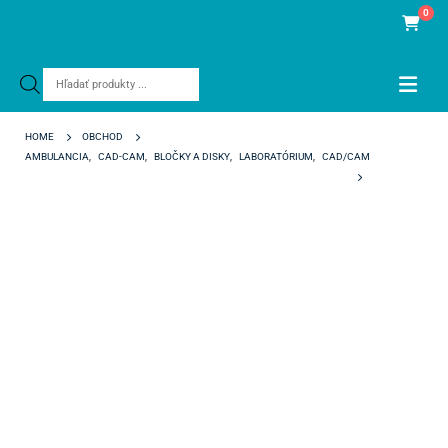
0
Products
search
HOME
OBCHOD
AMBULANCIA
,
CAD-CAM
,
BLOČKY A DISKY
,
LABORATÓRIUM
,
CAD/CAM
NEXXZR+ MULTI 2.0 98/16 MM BL3