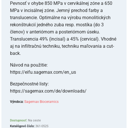
Pevnosť v ohybe 850 MPa v cervikálnej zóne a 650
MPa v incisálnej zóne. Jemný prechod farby a
translucencie. Optimálne na výrobu monolitických
rekonštrukcií jedného zuba resp. mostíka (do 3
členov) v anteriórnom a posteriórnom úseku.
Translucencia 49% (incisal) a 45% (cervical). Vhodné
aj na infiltračnú techniku, techniku maľovania a cut-
back.
Návod na použitie:
https://eifu.sagemax.com/en_us
Bezpečnostné listy:
https://sagemax.com/de/downloads/
Výrobca:
Sagemax Bioceramics
Dostupnosť:
Na ceste
Katalógové číslo:
361-052S