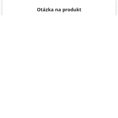
Otázka na produkt
Máte otázku k produktu? Neváhajte a opýtajte sa
nás – radi vám pomôžeme!
Meno a priezvisko
Email
Telefón
IČO
Správa