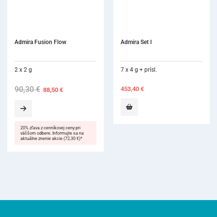
Admira Set I
Neo Spectra ST HV (Cer
SphereTEC one)
7 x 4 g + prísl.
3 g
453,40
€
42,50
€
Pri kúpe 3 bal 1 bal A2 ZDAR
Cena za ks v akcii 31,90 €. Ak
platí do 16.12.2026.