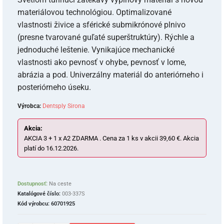
materiálovou technológiou. Optimalizované
vlastnosti živice a sférické submikrónové plnivo
(presne tvarované guľaté superštruktúry). Rýchle a
jednoduché leštenie. Vynikajúce mechanické
vlastnosti ako pevnosť v ohybe, pevnosť v lome,
abrázia a pod. Univerzálny materiál do anteriórneho i
posteriórneho úseku.
Výrobca:
Dentsply Sirona
Akcia:
AKCIA 3 + 1 x A2 ZDARMA . Cena za 1 ks v akcii 39,60 €. Akcia
platí do 16.12.2026.
Dostupnosť:
Na ceste
Katalógové číslo:
003-337S
Kód výrobcu:
60701925