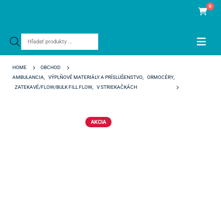
0
Products
search
HOME
OBCHOD
AMBULANCIA
,
VÝPLŇOVÉ MATERIÁLY A PRÍSLUŠENSTVO
,
ORMOCÉRY
,
ZATEKAVÉ/FLOW/BULK FILL FLOW
,
V STRIEKAČKÁCH
NEO SPECTRA ST FLOW A3,5
AKCIA