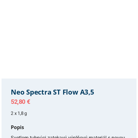
Neo Spectra ST Flow A3,5
52,80
€
2 x 1,8 g
Popis
Svetlom tuhnúci zatekavý výplňový materiál s novou