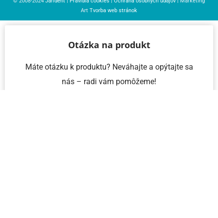
© 2008-2024
Jarident
|
Pravidlá cookies
|
Ochrana osobných údajov
| Marketing
Art
Tvorba web stránok
Otázka na produkt
Máte otázku k produktu? Neváhajte a opýtajte sa
nás – radi vám pomôžeme!
Meno a priezvisko
Email
Telefón
IČO