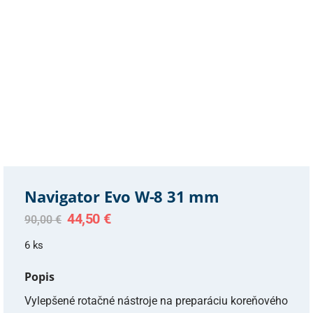
Navigator Evo W-8 31 mm
Original
Current
44,50
€
90,00
€
price
price
was:
is:
6 ks
90,00 €.
44,50 €.
Popis
Vylepšené rotačné nástroje na preparáciu koreňového