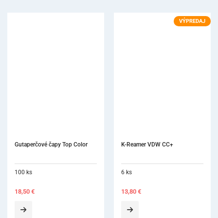
VÝPREDAJ
K-Reamer VDW CC+
6 ks
13,80
€