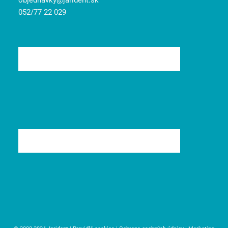
objednavky@jarident.sk
052/77 22 029