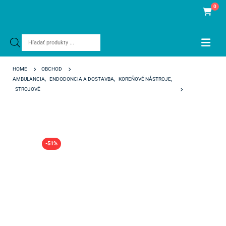
0
Products
search
HOME
OBCHOD
AMBULANCIA
,
ENDODONCIA A DOSTAVBA
,
KOREŇOVÉ NÁSTROJE
,
STROJOVÉ
NAVIGATOR EVO W-8 31 MM
-51%