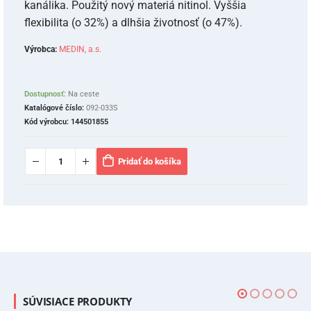
kanálika. Použitý nový materiá nitinol. Vyššia
flexibilita (o 32%) a dlhšia životnosť (o 47%).
Výrobca:
MEDIN, a.s.
Dostupnosť:
Na ceste
Katalógové číslo:
092-033S
Kód výrobcu:
144501855
Pridať do košíka
SÚVISIACE PRODUKTY