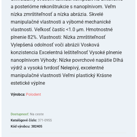
a posteriórne rekonštrukcie s nanoplnivom. Veľm
nízka zmrštiteľnosť a nízka abrázia. Skvelé
manipulačné vlastnosti a výborné mechanické
vlastnosti. Veľkosť častíc <1.0 µm. Hmotnostné
plnenie 82%. Vlastnosti: Nízka zmrštiteľnosť
Vylepšená odolnosť voči abrázii Vosková
konzistencia Excelentná leštiteľnosť Vysoké plnenie
nanoplnivom Výhody: Nízke povrchové napätie Dlhá
výdrž a vysoká tvrdosť Nelepivý, excelentné
manipulačné vlastnosti Veľmi plastický Krásne
estetické výplne
Výrobca:
Polodent
Dostupnosť:
Na ceste
Katalógové číslo:
371-095S
Kód výrobcu:
382405