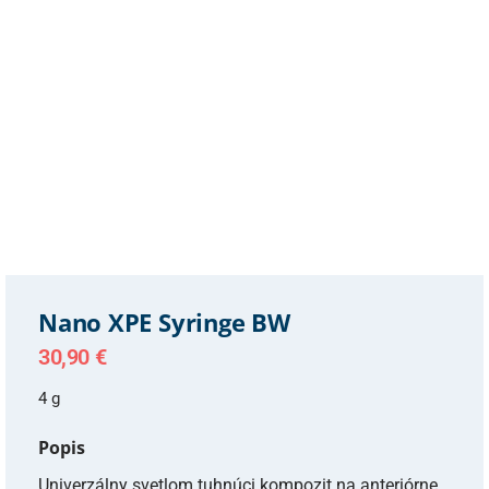
Nano XPE Syringe BW
30,90
€
4 g
Popis
Univerzálny svetlom tuhnúci kompozit na anteriórne