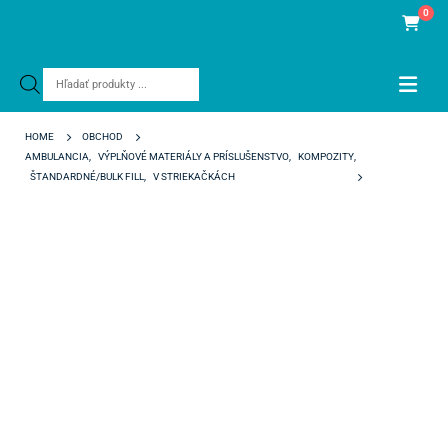
0
Products
search
HOME
OBCHOD
AMBULANCIA
,
VÝPLŇOVÉ MATERIÁLY A PRÍSLUŠENSTVO
,
KOMPOZITY
,
ŠTANDARDNÉ/BULK FILL
,
V STRIEKAČKÁCH
NANO XPE SYRINGE BW