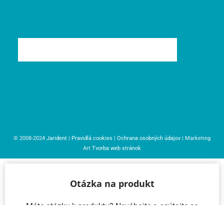
© 2008-2024
Jarident
|
Pravidlá cookies
|
Ochrana osobných údajov
| Marketing
Art
Tvorba web stránok
Otázka na produkt
Máte otázku k produktu? Neváhajte a opýtajte sa
nás – radi vám pomôžeme!