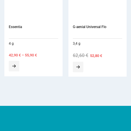
Essentia
G-aenial Universal Flo
4 g
3,4 g
62,60
€
Original
Current
42,90
€
–
55,90
€
52,80
€
price
price
was:
is:
62,60 €.
52,80 €.