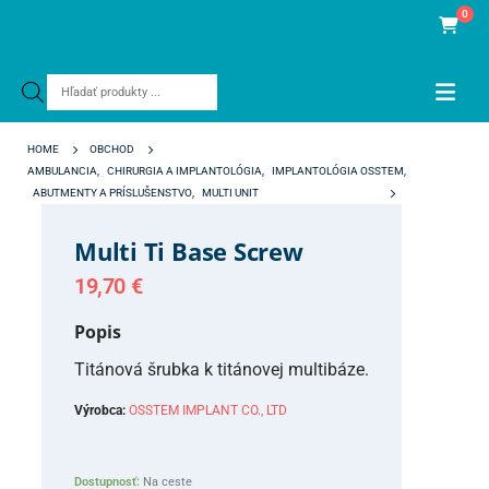
0
Products
search
HOME
OBCHOD
AMBULANCIA
,
CHIRURGIA A IMPLANTOLÓGIA
,
IMPLANTOLÓGIA OSSTEM
,
ABUTMENTY A PRÍSLUŠENSTVO
,
MULTI UNIT
MULTI TI BASE SCREW
Multi Ti Base Screw
19,70
€
Popis
Titánová šrubka k titánovej multibáze.
Výrobca:
OSSTEM IMPLANT CO., LTD
Dostupnosť:
Na ceste