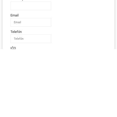
Email
Telefón
IČO
Správa
Odoslať správu