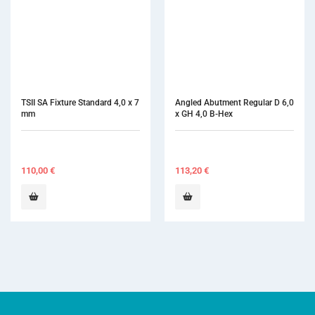
TSII SA Fixture Standard 4,0 x 7 
Angled Abutment Regular D 6,0 
mm
x GH 4,0 B-Hex
110,00
€
113,20
€