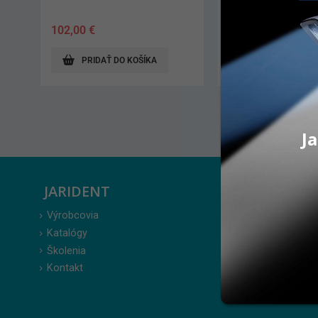
500 ml
102,00
€
231,70
€
PRIDAŤ DO KOŠÍKA
PRIDAŤ DO KO
Ja
JARIDENT
ZÁKAZ
Výrobcovia
Prihlásenie
Katalógy
Moje obje
Školenia
Obľúbené 
Kontakt
Zabudnuté
Obchodné