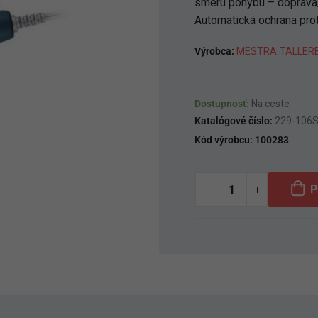
smeru pohybu – doprava/
Automatická ochrana prot
Výrobca:
MESTRA TALLERE
Dostupnosť:
Na ceste
Katalógové číslo:
229-106
Kód výrobcu:
100283
P