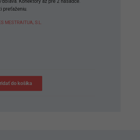
doľava. Konektory až pre 2 násadce.
i preťaženiu.
S MESTRAITUA, S.L.
S
ridať do košíka