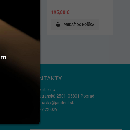
€
195,80
€
AŤ DO KOŠÍKA
PRIDAŤ DO KOŠÍKA
vám
KONTAKTY
Jarident, s.r.o.
Podtatranská 2501, 05801 Poprad
objednavky@jarident.sk
052/77 22 029