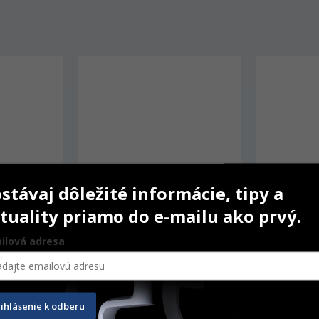
stávaj dôležité informácie, tipy a
tuality priamo do e-mailu ako prvý.
ilová adresa
Perfecta 900 – stolné 
AUTO Spin
ovládanie LA-923TT
rihlásenie k odberu