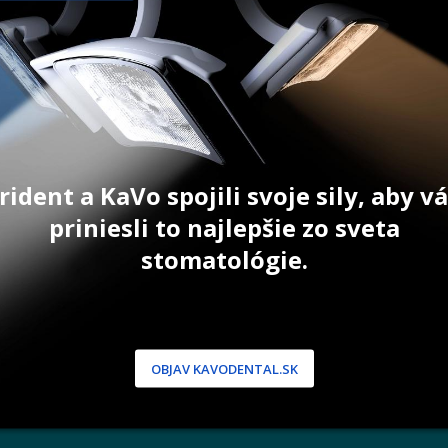
3 038,00
€
2 345,00
ŠÍKA
PRIDAŤ DO KOŠÍKA
PRID
rident a KaVo spojili svoje sily, aby 
priniesli to najlepšie zo sveta
stomatológie.
NÍCKA ZÓNA
PODPORA
 / Registrácia
Doprava a platba
dnávky
Reklamácie
produkty
Servis
OBJAV KAVODENTAL.SK
 heslo
 podmienky