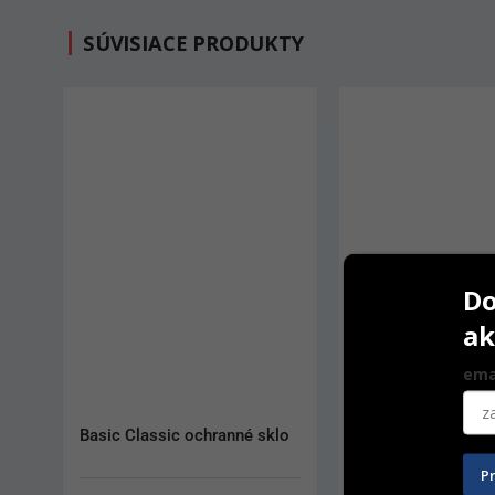
SÚVISIACE PRODUKTY
Do
ak
ema
Basic Classic ochranné sklo
Twist nádobka
P