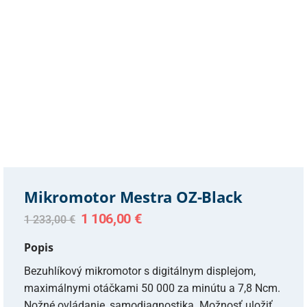
Mikromotor Mestra OZ-Black
Original
Current
1 106,00
€
1 233,00
€
price
price
was:
is:
Popis
1
1
233,00 €.
106,00 €.
Bezuhlíkový mikromotor s digitálnym displejom,
maximálnymi otáčkami 50 000 za minútu a 7,8 Ncm.
Nožné ovládanie, samodiagnostika. Možnosť uložiť