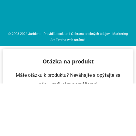
© 2008-2024
Jarident
|
Pravidlá cookies
|
Ochrana osobných údajov
| Marketing
Art
Tvorba web stránok
Otázka na produkt
Máte otázku k produktu? Neváhajte a opýtajte sa
nás – radi vám pomôžeme!
Meno a priezvisko
Email
Telefón