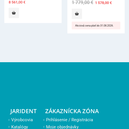
1 779,00
€
Original
Current
2 
1 578,00
€
price
price
was:
is:
1
1
779,00 €.
578,00 €.
Akciová cena platí do 31.08.2026.
JARIDENT
ZÁKAZNÍCKA ZÓNA
Výrobcovia
Prihlásenie / Registrácia
Katalógy
Moje objednávky