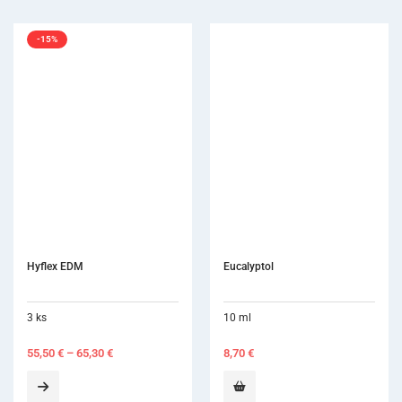
-15%
Hyflex EDM
Eucalyptol
3 ks
10 ml
55,50
€
–
65,30
€
8,70
€