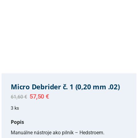
Micro Debrider č. 1 (0,20 mm .02)
Original
Current
57,50
€
61,60
€
price
price
was:
is:
3 ks
61,60 €.
57,50 €.
Popis
Manuálne nástroje ako pilník – Hedstroem.