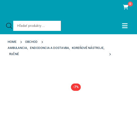
0
Products
search
HOME
OBCHOD
AMBULANCIA
,
ENDODONCIA A DOSTAVBA
,
KOREŇOVÉ NÁSTROJE
,
RUČNÉ
MICRO DEBRIDER Č. 1 (0,20 MM .02)
-7%