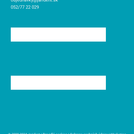
objednavky@jarident.sk
052/77 22 029