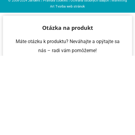
© 2008-2024
Jarident
|
Pravidlá cookies
|
Ochrana osobných údajov
| Marketing
Art
Tvorba web stránok
Otázka na produkt
Máte otázku k produktu? Neváhajte a opýtajte sa
nás – radi vám pomôžeme!
Meno a priezvisko
Email
Telefón
IČO