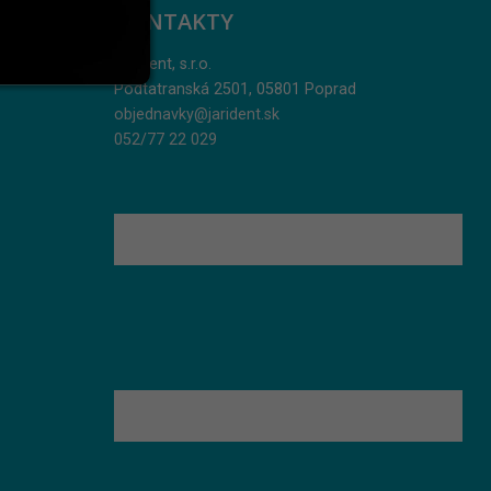
KONTAKTY
Jarident, s.r.o.
Podtatranská 2501, 05801 Poprad
objednavky@jarident.sk
052/77 22 029