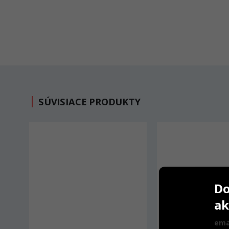
SÚVISIACE PRODUKTY
AKCI
Do
ak
ema