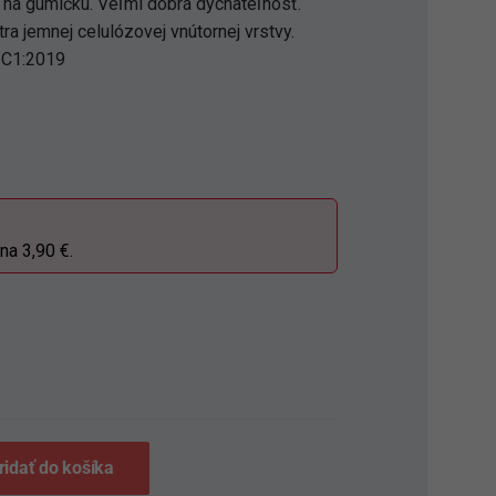
 na gumičku. Veľmi dobrá dýchateľnosť.
ra jemnej celulózovej vnútornej vrstvy.
 C1:2019
na 3,90 €.
S
ridať do košíka