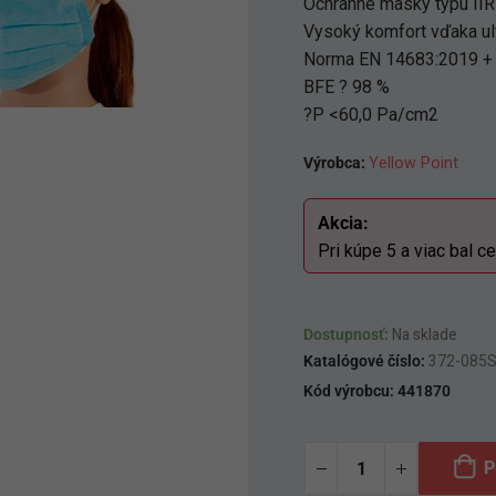
Ochranné masky typu IIR
Vysoký komfort vďaka ult
Norma EN 14683:2019 +
BFE ? 98 %
?P <60,0 Pa/cm2
Výrobca:
Yellow Point
Akcia:
Pri kúpe 5 a viac bal ce
Dostupnosť:
Na sklade
Katalógové číslo:
372-085
Kód výrobcu:
441870
P