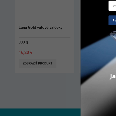
P
Rukavice Semper 
nepúdrované M
100 ks
8,50
€
PRIDAŤ DO KOŠÍKA
Ja