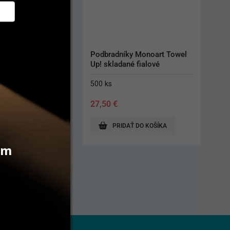
Podbradníky Monoart Towel 
Filtračný papi
Up! skladané fialové
500 ks
250 ks
Origi
27,50
€
11,10
€
8,90
price
was:
A
PRIDAŤ DO KOŠÍKA
ZOBRAZIŤ PR
11,10
vám
5,30 €.