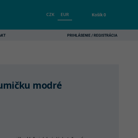
CZK
EUR
Košík
0
AKT
PRIHLÁSENIE / REGISTRÁCIA
umičku modré