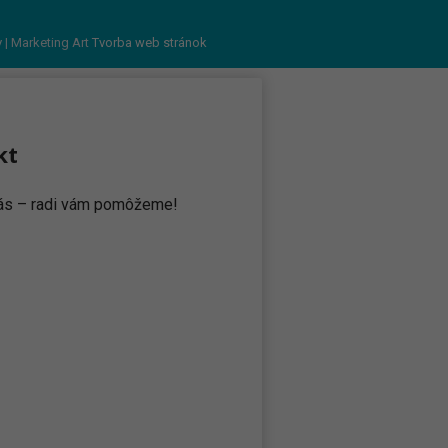
v
| Marketing Art
Tvorba web stránok
kt
 nás – radi vám pomôžeme!