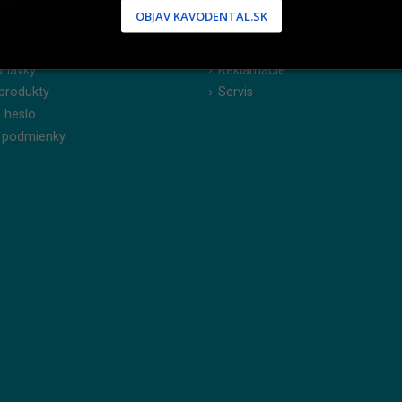
NÍCKA ZÓNA
PODPORA
OBJAV KAVODENTAL.SK
 / Registrácia
Doprava a platba
dnávky
Reklamácie
produkty
Servis
 heslo
 podmienky