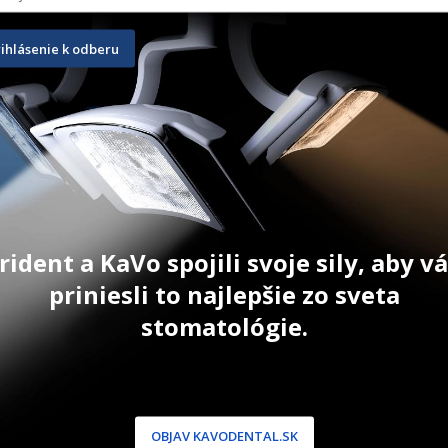
rihlásenie k odberu
Hu-friedy skalpelové čepieľky 
Nožnice Co
č. 15C
100 ks
71,30
€
83,30
€
ŠÍKA
PRIDAŤ DO KOŠÍKA
PRID
rident a KaVo spojili svoje sily, aby 
priniesli to najlepšie zo sveta
stomatológie.
NÍCKA ZÓNA
PODPORA
OBJAV KAVODENTAL.SK
 / Registrácia
Doprava a platba