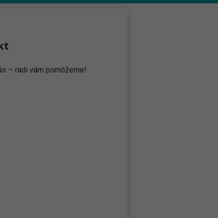
kt
 nás – radi vám pomôžeme!