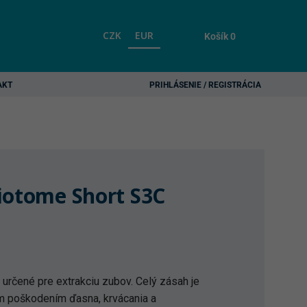
CZK
EUR
Košík
0
AKT
PRIHLÁSENIE / REGISTRÁCIA
iotome Short S3C
urrent
rice
s:
14,90 €.
určené pre extrakciu zubov. Celý zásah je
m poškodením ďasna, krvácania a