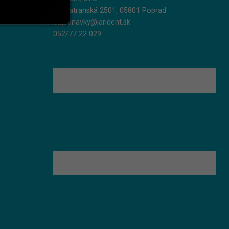
Podtatranská 2501, 05801 Poprad
objednavky@jarident.sk
052/77 22 029