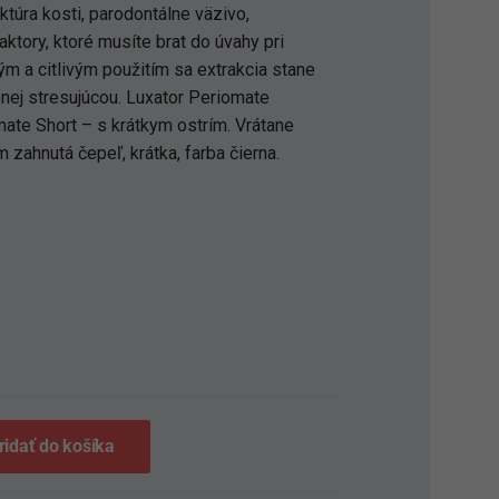
ktúra kosti, parodontálne väzivo,
faktory, ktoré musíte brat do úvahy pri
ým a citlivým použitím sa extrakcia stane
nej stresujúcou. Luxator Periomate
mate Short – s krátkym ostrím. Vrátane
 zahnutá čepeľ, krátka, farba čierna.
S
ridať do košíka