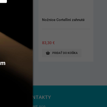
rtellini zahnuté
Elevator Precision Tip small 
mesial
195,10
€
AŤ DO KOŠÍKA
PRIDAŤ DO KOŠÍKA
vám
KONTAKTY
Jarident, s.r.o.