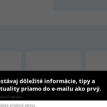
stávaj dôležité informácie, tipy a
tuality priamo do e-mailu ako prvý.
ilová adresa