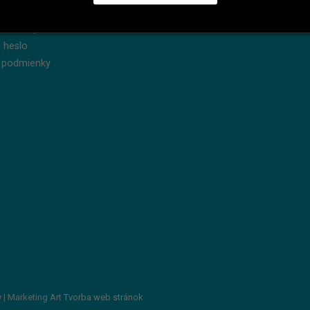
dnávky
Reklamácie
produkty
Servis
 heslo
 podmienky
v
| Marketing Art
Tvorba web stránok