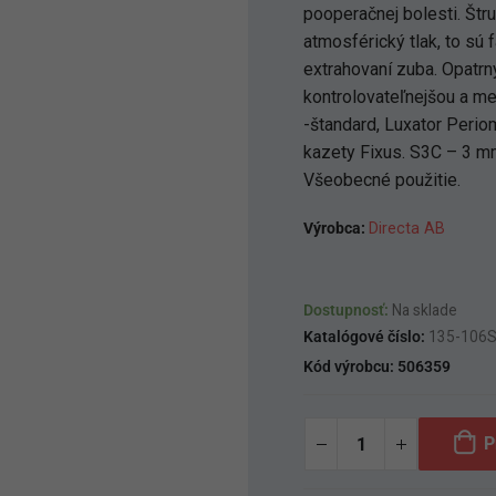
pooperačnej bolesti. Štru
atmosférický tlak, to sú 
extrahovaní zuba. Opatrn
kontrolovateľnejšou a me
-štandard, Luxator Perio
kazety Fixus. S3C – 3 mm
Všeobecné použitie.
Výrobca:
Directa AB
Dostupnosť:
Na sklade
Katalógové číslo:
135-106
Kód výrobcu:
506359
P