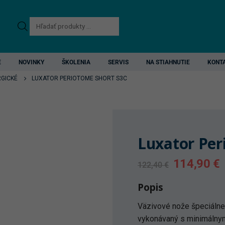
Products
search
E
NOVINKY
ŠKOLENIA
SERVIS
NA STIAHNUTIE
KONT
RGICKÉ
LUXATOR PERIOTOME SHORT S3C
Luxator Per
Original
C
114,90
€
122,40
€
price
p
Popis
was:
i
122,40 €.
1
Väzivové nože špeciálne 
vykonávaný s minimálny