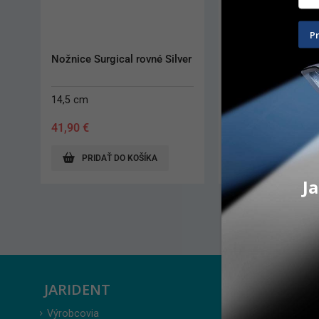
P
Needle Holder Simion č. 
Dr. Paulo Malo Kit
5024R PermaSharp rovný
610,60
€
2 534,80
€
PRIDAŤ DO KOŠÍKA
PRIDAŤ DO KO
Ja
JARIDENT
ZÁKAZ
Výrobcovia
Prihlásenie