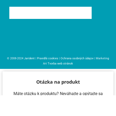
© 2008-2024
Jarident
|
Pravidlá cookies
|
Ochrana osobných údajov
| Marketing
Art
Tvorba web stránok
Otázka na produkt
Máte otázku k produktu? Neváhajte a opýtajte sa
nás – radi vám pomôžeme!
Meno a priezvisko