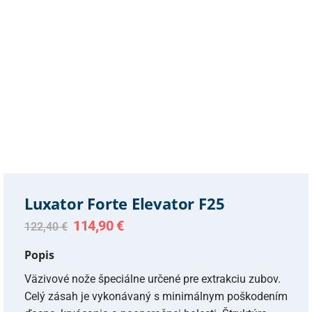
Luxator Forte Elevator F25
Original
Current
114,90
€
122,40
€
price
price
was:
is:
Popis
122,40 €.
114,90 €.
Väzivové nože špeciálne určené pre extrakciu zubov.
Celý zásah je vykonávaný s minimálnym poškodením