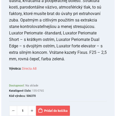
ďasna, krvácania a pooperačnej bolesti. Štruktúra
kosti, parodontálne väzivo, atmosférický tlak, to sú
faktory, ktoré musíte brat do úvahy pri extrahovaní
zuba. Opatrným a citlivým použitím sa extrakcia
stane kontrolovateľnejšou a menej stresujúcou.
Luxator Periomate -štandard, Luxator Periomate
Short – s krátkym ostrím, Luxator Periomate Dual
Edge – s dvojitým ostrím, Luxator forte elevator – s
extra silným koncom. Vrátane kazety Fixus. F25 – 2,5
mm, rovná čepeľ, farba zelená.
Výrobca:
Directa AB
Dostupnosť:
Na sklade
Katalógové číslo:
135-076S
Kód výrobcu:
506370
Pridať do košíka