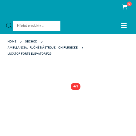
0
Products
search
HOME
OBCHOD
AMBULANCIA
,
RUČNÉ NÁSTROJE
,
CHIRURGICKÉ
LUXATOR FORTE ELEVATOR F25
-6%