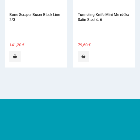
Tunneling Knife Mini Me rúčka 
Bone Scraper B
Satin Steel č. 6
1/2
79,60
€
141,20
€