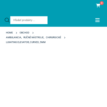
0
Products
search
HOME
OBCHOD
AMBULANCIA
,
RUČNÉ NÁSTROJE
,
CHIRURGICKÉ
LUXATING ELEVATOR, CURVED, 5MM