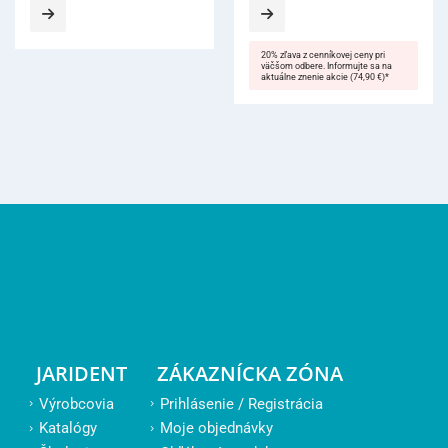
20% zľava z cenníkovej ceny pri
väčšom odbere. Informujte sa na
aktuálne znenie akcie (74,90 €)*
JARIDENT
ZÁKAZNÍCKA ZÓNA
Výrobcovia
Prihlásenie / Registrácia
Katalógy
Moje objednávky