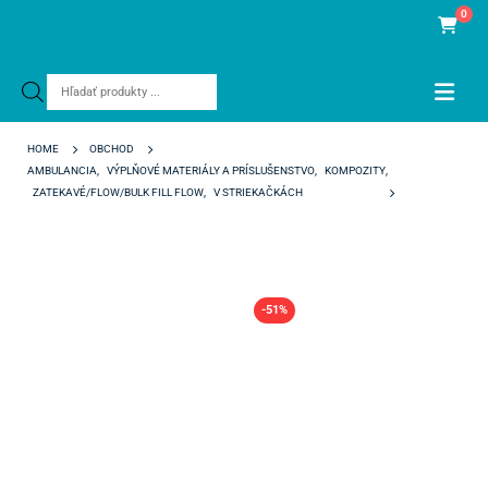
0
Products
search
HOME
OBCHOD
AMBULANCIA
,
VÝPLŇOVÉ MATERIÁLY A PRÍSLUŠENSTVO
,
KOMPOZITY
,
ZATEKAVÉ/FLOW/BULK FILL FLOW
,
V STRIEKAČKÁCH
LUNA FLOW B1
-51%