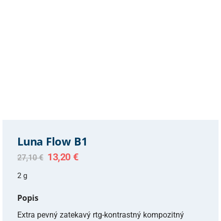
Luna Flow B1
Original
Current
13,20
€
27,10
€
price
price
was:
is:
2 g
27,10 €.
13,20 €.
Popis
Extra pevný zatekavý rtg-kontrastný kompozitný