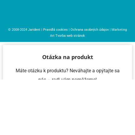
© 2008-2024
Jarident
|
Pravidlá cookies
|
Ochrana osobných údajov
| Marketing
Art
Tvorba web stránok
Otázka na produkt
Máte otázku k produktu? Neváhajte a opýtajte sa
nás – radi vám pomôžeme!
Meno a priezvisko
Email
Telefón