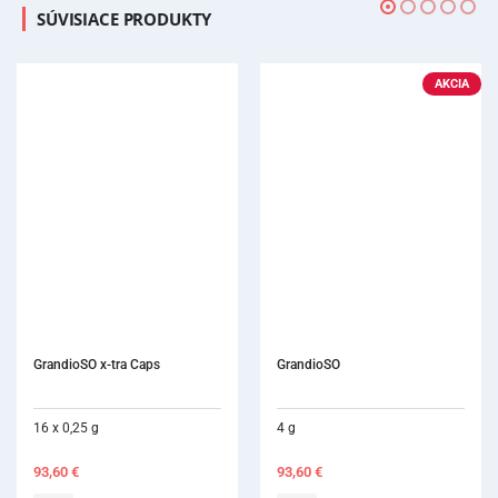
SÚVISIACE PRODUKTY
AKCIA
GrandioSO x-tra Caps
GrandioSO
16 x 0,25 g
4 g
93,60
€
93,60
€