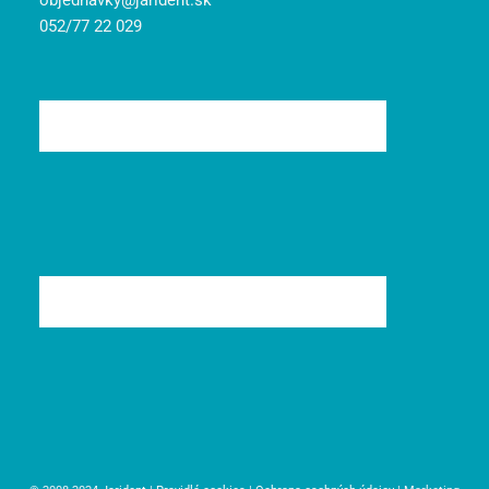
objednavky@jarident.sk
052/77 22 029