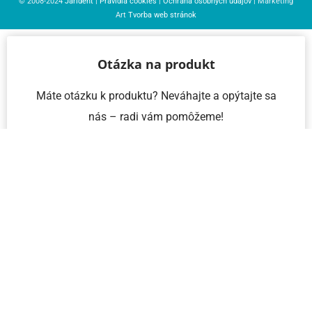
© 2008-2024
Jarident
|
Pravidlá cookies
|
Ochrana osobných údajov
| Marketing
Art
Tvorba web stránok
Otázka na produkt
Máte otázku k produktu? Neváhajte a opýtajte sa
nás – radi vám pomôžeme!
Meno a priezvisko
Email
Telefón
IČO