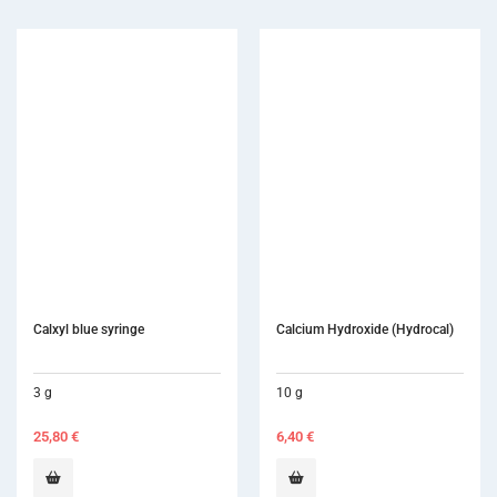
Calxyl blue syringe
Calcium Hydroxide (Hydrocal)
3 g
10 g
25,80
€
6,40
€