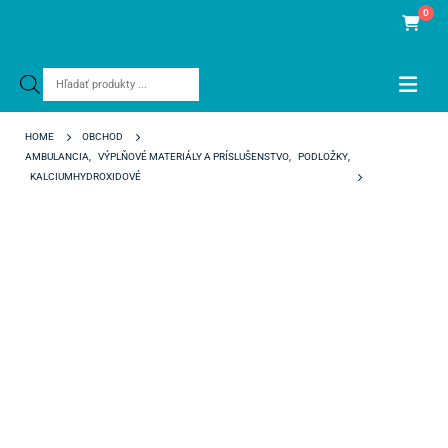
0
Products
search
HOME
OBCHOD
AMBULANCIA
,
VÝPLŇOVÉ MATERIÁLY A PRÍSLUŠENSTVO
,
PODLOŽKY
,
KALCIUMHYDROXIDOVÉ
LIFE FAST SET