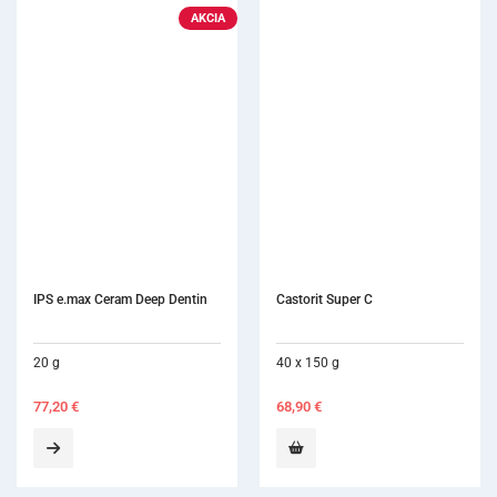
AKCIA
IPS e.max Ceram Deep Dentin
Castorit Super C
20 g
40 x 150 g
77,20
€
68,90
€