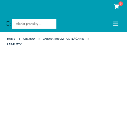
0
Products
search
HOME
OBCHOD
LABORATÓRIUM
,
ODTLÁČANIE
LAB-PUTTY