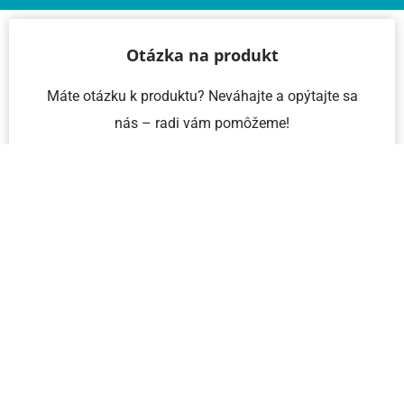
Otázka na produkt
Máte otázku k produktu? Neváhajte a opýtajte sa
nás – radi vám pomôžeme!
Meno a priezvisko
Email
Telefón
IČO
Správa