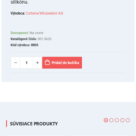
silikónu.
Výrobca:
Coltene/Whaledent AG
Dostupnosť:
Na ceste
Katalógové číslo:
001-362S
Kód výrobcu:
8805
Pridať do košíka
SÚVISIACE PRODUKTY