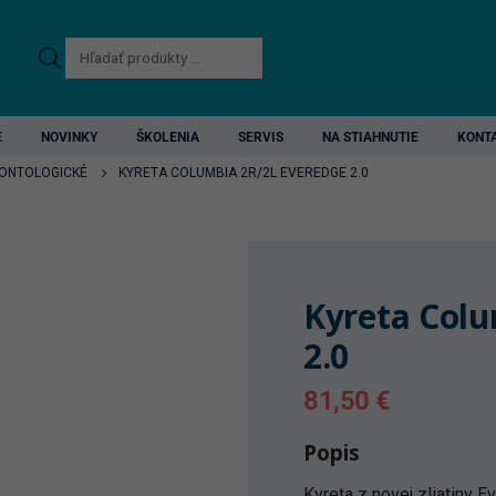
Products
search
E
NOVINKY
ŠKOLENIA
SERVIS
NA STIAHNUTIE
KONT
ONTOLOGICKÉ
KYRETA COLUMBIA 2R/2L EVEREDGE 2.0
Kyreta Colu
2.0
81,50
€
Popis
Kyreta z novej zliatiny 