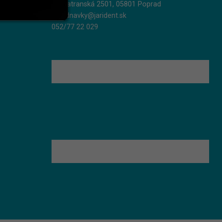
Podtatranská 2501, 05801 Poprad
objednavky@jarident.sk
052/77 22 029