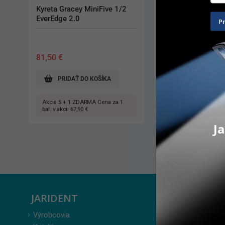
Kyreta Gracey 9/10 Resin 
Kyreta Gracey After
E2.0
12/13 EverEdge 2.
P
77,60
€
81,50
€
PRIDAŤ DO KOŠÍKA
PRIDAŤ DO KO
Akcia 5 + 1 ZDARMA Cena za 1
Akcia 5 + 1 ZDARMA 
bal. v akcii 64,70 €
bal. v akcii 67,90 €
Ja
JARIDENT
ZÁKAZ
Výrobcovia
Prihlásenie