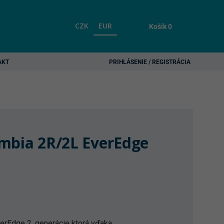
CZK
EUR
Košík
0
AKT
PRIHLÁSENIE / REGISTRÁCIA
mbia 2R/2L EverEdge
EverEdge 2. generácie ktorá vďaka