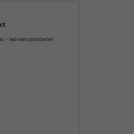
kt
 nás – radi vám pomôžeme!