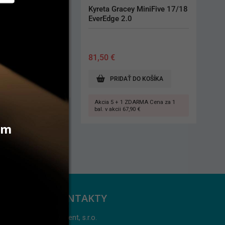
cey MiniFive 17/18 
Kyreta Gracey 1/2 EverEdge 
.0
2.0
81,50
€
AŤ DO KOŠÍKA
PRIDAŤ DO KOŠÍKA
1 ZDARMA Cena za 1
Akcia 5 + 1 ZDARMA Cena za 1
67,90 €
bal. v akcii 67,90 €
vám
KONTAKTY
Jarident, s.r.o.