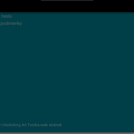
dnávky
Reklamácie
produkty
Servis
 heslo
 podmienky
v
| Marketing Art
Tvorba web stránok