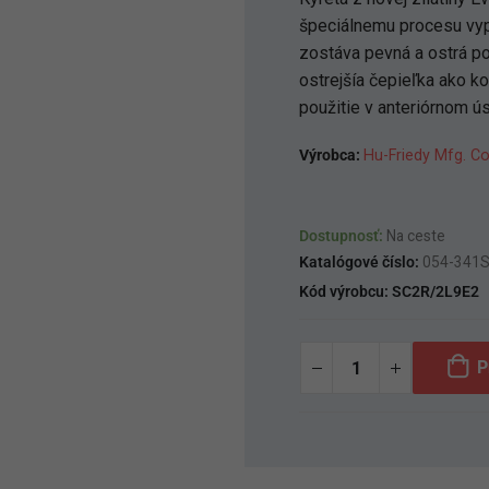
špeciálnemu procesu vyp
zostáva pevná a ostrá po
ostrejšía čepieľka ako k
použitie v anteriórnom ú
Výrobca:
Hu-Friedy Mfg. Co
Dostupnosť:
Na ceste
Katalógové číslo:
054-341
Kód výrobcu:
SC2R/2L9E2
P