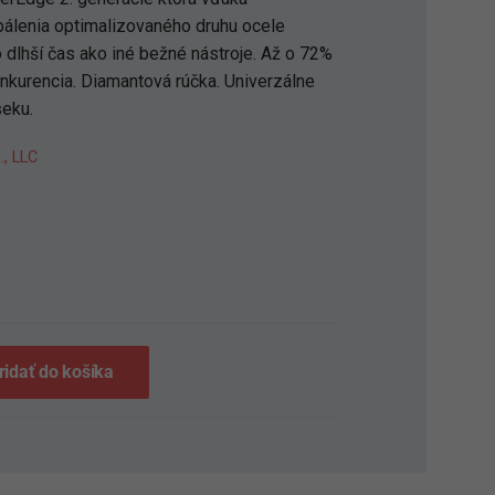
álenia optimalizovaného druhu ocele
 dlhší čas ako iné bežné nástroje. Až o 72%
onkurencia. Diamantová rúčka. Univerzálne
seku.
., LLC
S
ridať do košíka