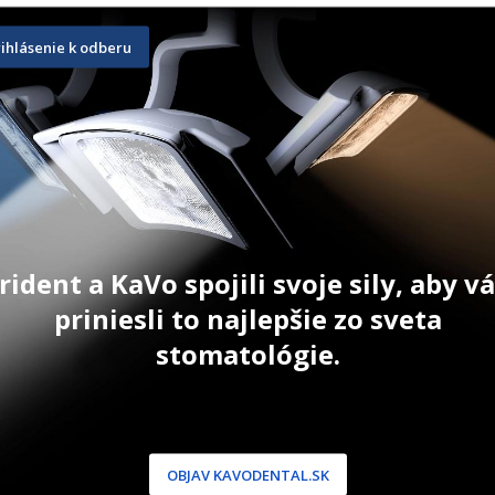
 Five 
Scaler 204S Satin Steel rúčka 
Kyreta Gra
0
č. 7
EverEdge 2
rihlásenie k odberu
79,00
€
81,50
€
ŠÍKA
PRIDAŤ DO KOŠÍKA
PRID
Cena za 1
Akcia 5 + 
bal. v akcii 
rident a KaVo spojili svoje sily, aby 
priniesli to najlepšie zo sveta
stomatológie.
NÍCKA ZÓNA
PODPORA
 / Registrácia
Doprava a platba
OBJAV KAVODENTAL.SK