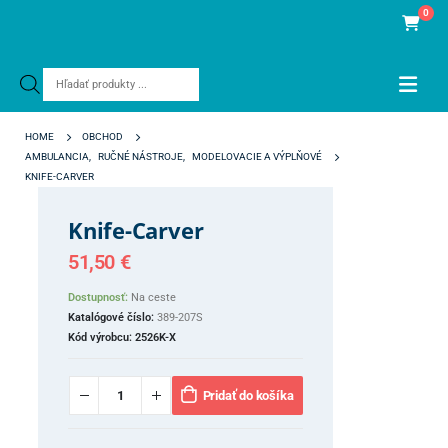
0
Products
search
HOME
OBCHOD
AMBULANCIA
,
RUČNÉ NÁSTROJE
,
MODELOVACIE A VÝPLŇOVÉ
KNIFE-CARVER
Knife-Carver
51,50
€
Dostupnosť:
Na ceste
Katalógové číslo:
389-207S
Kód výrobcu:
2526K-X
Pridať do košíka