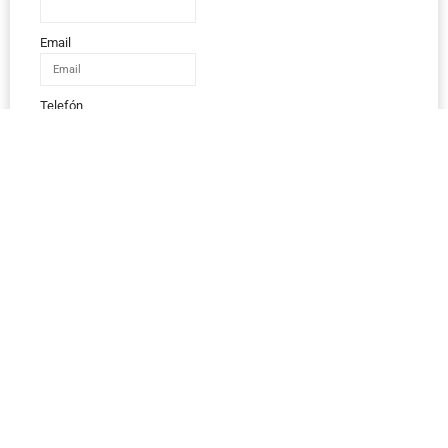
Email
Telefón
IČO
Správa
Odoslať správu