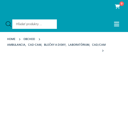
0
Products
search
HOME
OBCHOD
AMBULANCIA
,
CAD-CAM
,
BLOČKY A DISKY
,
LABORATÓRIUM
,
CAD/CAM
KATANA ZR UTML A4 98/14 MM