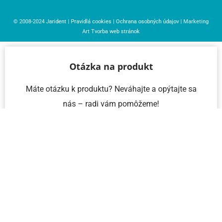
© 2008-2024
Jarident
|
Pravidlá cookies
|
Ochrana osobných údajov
| Marketing
Art
Tvorba web stránok
Otázka na produkt
Máte otázku k produktu? Neváhajte a opýtajte sa
nás – radi vám pomôžeme!
Meno a priezvisko
Email
Telefón
IČO