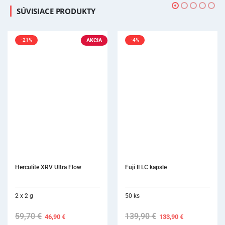
SÚVISIACE PRODUKTY
-4%
Fuji II LC kapsle
50 ks
139,90
€
Original
Current
133,90
€
price
price