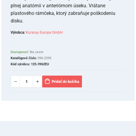
plnej anatómii v anteriórnom úseku. Vrátane
plastového rámčeka, ktorý zabraňuje poškodeniu
disku.
Výrobca:
Kuraray Europe GmbH
Dostupnosť:
Na ceste
Katalógové číslo:
096-239S
Kód výrobcu:
125-3962EU
Pridať do košíka