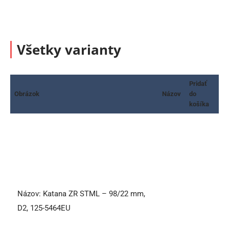
Všetky varianty
Pridať
Obrázok
Názov
do
košíka
Názov:
Katana ZR STML – 98/22 mm,
D2, 125-5464EU