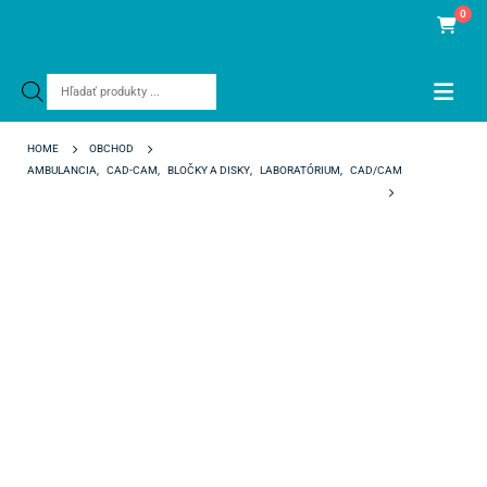
0
Products
search
HOME
OBCHOD
AMBULANCIA
,
CAD-CAM
,
BLOČKY A DISKY
,
LABORATÓRIUM
,
CAD/CAM
KATANA ZR STML