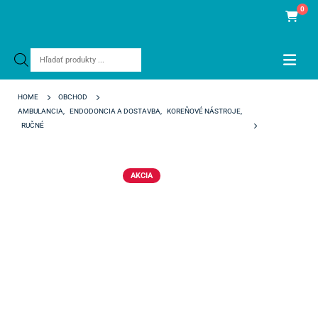
0
Products
search
HOME
OBCHOD
AMBULANCIA
,
ENDODONCIA A DOSTAVBA
,
KOREŇOVÉ NÁSTROJE
,
RUČNÉ
K-FILE READYSTEEL 31 MM ISO 20
AKCIA