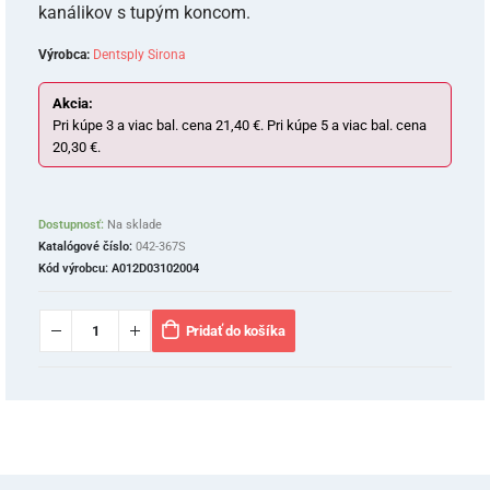
kanálikov s tupým koncom.
Výrobca:
Dentsply Sirona
Akcia:
Pri kúpe 3 a viac bal. cena 21,40 €. Pri kúpe 5 a viac bal. cena
20,30 €.
Dostupnosť:
Na sklade
Katalógové číslo:
042-367S
Kód výrobcu:
A012D03102004
Pridať do košíka