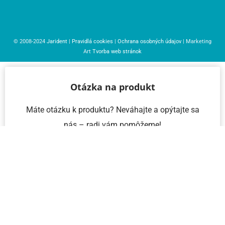
© 2008-2024
Jarident
|
Pravidlá cookies
|
Ochrana osobných údajov
| Marketing
Art
Tvorba web stránok
Otázka na produkt
Máte otázku k produktu? Neváhajte a opýtajte sa
nás – radi vám pomôžeme!
Meno a priezvisko
Email
Telefón