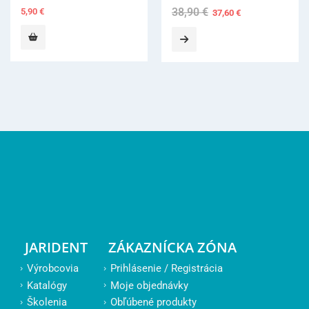
38,90
€
Original
Current
37,60
€
price
price
was:
is:
38,90 €.
37,60 €.
JARIDENT
ZÁKAZNÍCKA ZÓNA
Výrobcovia
Prihlásenie / Registrácia
Katalógy
Moje objednávky
Školenia
Obľúbené produkty