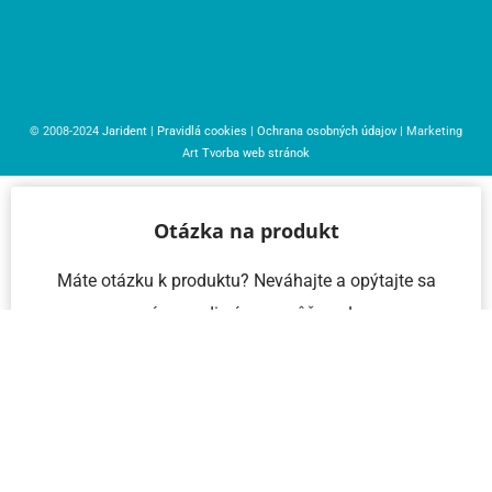
© 2008-2024
Jarident
|
Pravidlá cookies
|
Ochrana osobných údajov
| Marketing
Art
Tvorba web stránok
Otázka na produkt
Máte otázku k produktu? Neváhajte a opýtajte sa
nás – radi vám pomôžeme!
Meno a priezvisko
Email