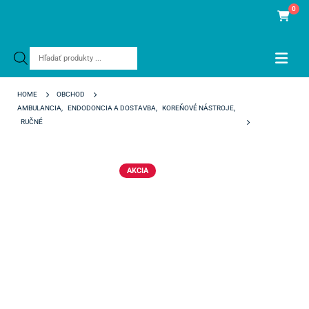
0
Products
search
HOME
OBCHOD
AMBULANCIA
,
ENDODONCIA A DOSTAVBA
,
KOREŇOVÉ NÁSTROJE
,
RUČNÉ
K-FILE VDW STERILNÉ CC+ 25 MM ISO 45-80
AKCIA