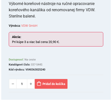
Výborné koreňové nástroje na ručné opracovanie
koreňového kanálika od renomovanej firmy VDW.
Sterilne balené.
Výrobca:
VDW GmbH
Akcia:
Pri kúpe 3 a viac bal cena 20,90 €.
Dostupnosť:
Na ceste
Katalógové číslo:
037-544S
Kód výrobcu:
V040363025240
Pridať do košíka