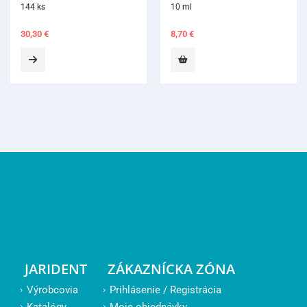
144 ks
10 ml
30,30
€
8,70
€
JARIDENT
ZÁKAZNÍCKA ZÓNA
Výrobcovia
Prihlásenie / Registrácia
Katalógy
Moje objednávky