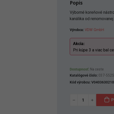
Popis
Výborné koreňové nástro
kanálika od renomovanej 
Výrobca:
VDW GmbH
Akcia:
Pri kúpe 3 a viac bal c
Dostupnosť:
Na ceste
Katalógové číslo:
037-552
Kód výrobcu:
V0403630210
P