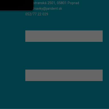
Podtatranská 2501, 05801 Poprad
objednavky@jarident.sk
052/77 22 029