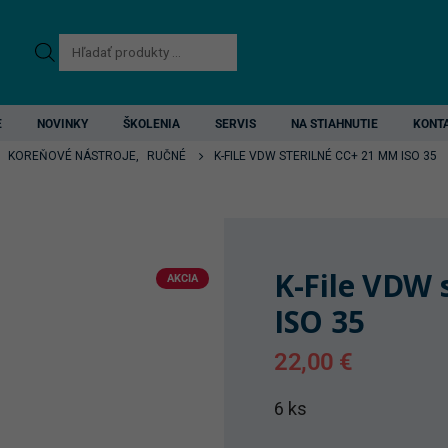
Products
search
E
NOVINKY
ŠKOLENIA
SERVIS
NA STIAHNUTIE
KONT
,
KOREŇOVÉ NÁSTROJE
,
RUČNÉ
K-FILE VDW STERILNÉ CC+ 21 MM ISO 35
K-File VDW 
AKCIA
ISO 35
22,00
€
6 ks