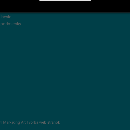
dnávky
Reklamácie
produkty
Servis
 heslo
 podmienky
v
| Marketing Art
Tvorba web stránok