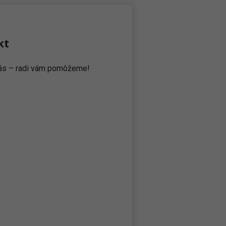
kt
 nás – radi vám pomôžeme!