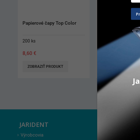
P
Papierové čapy Top Color
K-Reamer VDW CC
200 ks
6 ks
8,60
€
13,80
€
ZOBRAZIŤ PRODUKT
ZOBRAZIŤ PRODUK
Ja
JARIDENT
ZÁKAZ
Výrobcovia
Prihlásenie