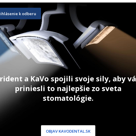
rihlásenie k odberu
+
Nordin Golden Posts
Gutaperčo
12 ks
120 ks
7,70
€
15,50
€
–
T
ZOBRAZIŤ PRODUKT
ZOBRAZIŤ
rident a KaVo spojili svoje sily, aby 
priniesli to najlepšie zo sveta
stomatológie.
NÍCKA ZÓNA
PODPORA
OBJAV KAVODENTAL.SK
 / Registrácia
Doprava a platba