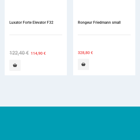
Luxator Forte Elevator F32
Rongeur Friedmann small
122,40
€
Original
Current
328,80
€
114,90
€
price
price
was:
is:
122,40 €.
114,90 €.