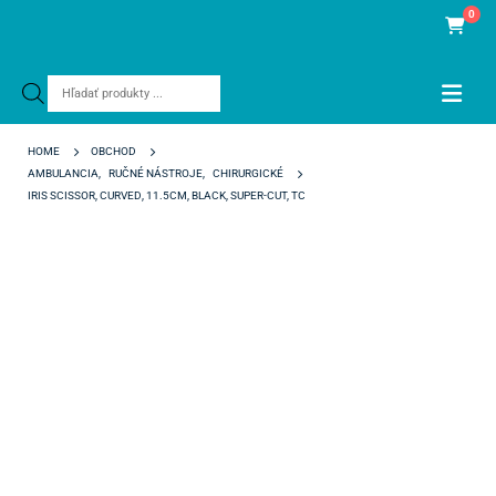
0
Products
search
HOME
OBCHOD
AMBULANCIA
,
RUČNÉ NÁSTROJE
,
CHIRURGICKÉ
IRIS SCISSOR, CURVED, 11.5CM, BLACK, SUPER-CUT, TC