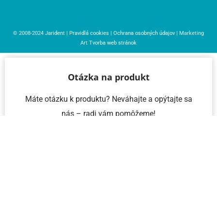
© 2008-2024
Jarident
|
Pravidlá cookies
|
Ochrana osobných údajov
| Marketing
Art
Tvorba web stránok
Otázka na produkt
Máte otázku k produktu? Neváhajte a opýtajte sa
nás – radi vám pomôžeme!
Meno a priezvisko
Email
Telefón