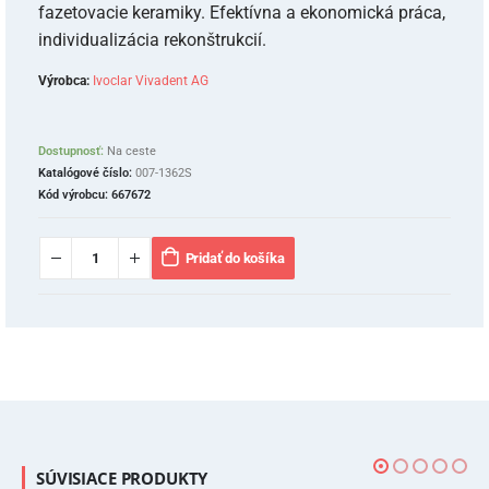
fazetovacie keramiky. Efektívna a ekonomická práca,
individualizácia rekonštrukcií.
Výrobca:
Ivoclar Vivadent AG
Dostupnosť:
Na ceste
Katalógové číslo:
007-1362S
Kód výrobcu:
667672
Pridať do košíka
SÚVISIACE PRODUKTY