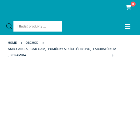
0
Products
search
HOME
OBCHOD
AMBULANCIA
,
CAD-CAM
,
POMÔCKY A PRÍSLUŠENSTVO
,
LABORATÓRIUM
,
KERAMIKA
IPS IVOCOLOR ESSENCE E21 BASIC RED