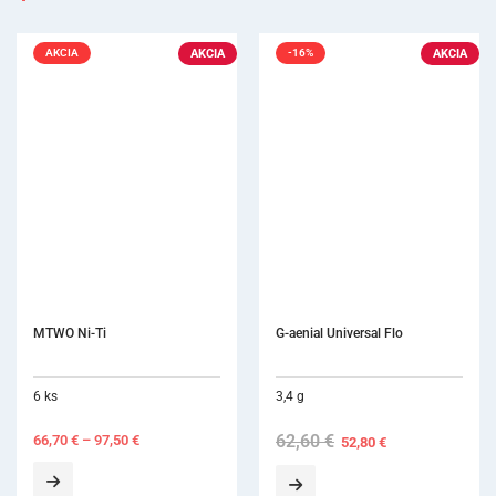
AKCIA
AKCIA
AKCIA
-16%
MTWO Ni-Ti
G-aenial Universal Flo
6 ks
3,4 g
62,60
€
Original
Current
66,70
€
–
97,50
€
52,80
€
price
price
was:
is:
62,60 €.
52,80 €.