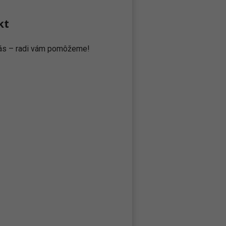
kt
 nás – radi vám pomôžeme!