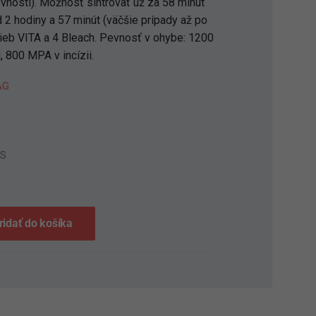
evnosti). Možnosť sintrovať už za 58 minút
d 2 hodiny a 57 minút (väčšie prípady až po
arieb VITA a 4 Bleach. Pevnosť v ohybe: 1200
, 800 MPA v incízii.
AG
6S
ridať do košíka