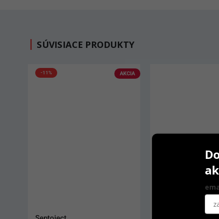
SÚVISIACE PRODUKTY
-11%
AKCIA
Do
ak
ema
Septoject
TempoSIL 2