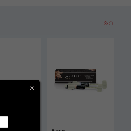
awe Contoured
Amaris