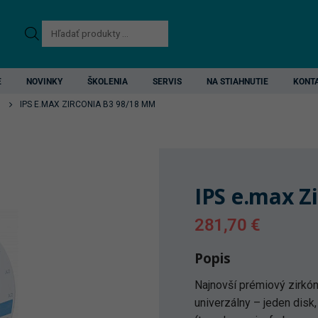
Products
search
E
NOVINKY
ŠKOLENIA
SERVIS
NA STIAHNUTIE
KONT
IPS E.MAX ZIRCONIA B3 98/18 MM
IPS e.max Z
281,70
€
Popis
Najnovší prémiový zirkón,
univerzálny – jeden disk,