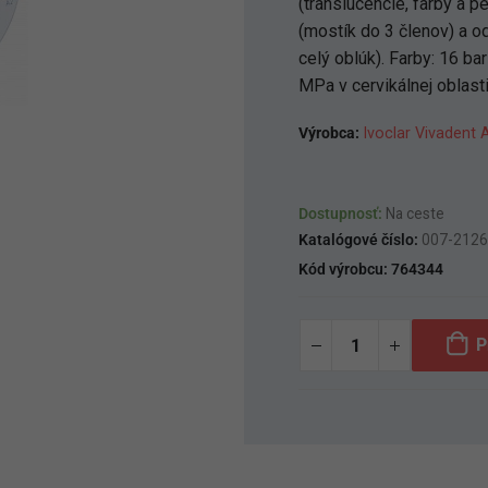
(translucencie, farby a p
(mostík do 3 členov) a o
celý oblúk). Farby: 16 b
MPa v cervikálnej oblasti
Výrobca:
Ivoclar Vivadent 
Dostupnosť:
Na ceste
Katalógové číslo:
007-212
Kód výrobcu:
764344
P