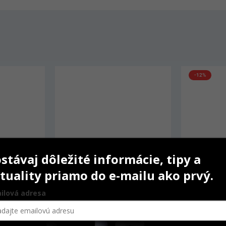
-12%
stávaj dôležité informácie, tipy a
tuality priamo do e-mailu ako prvý.
ilová adresa
Grandio Flow
Matrice H