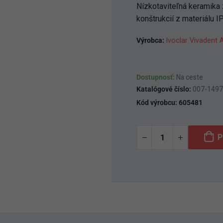
Nízkotaviteľná keramika 
konštrukcií z materiálu I
Výrobca:
Ivoclar Vivadent 
Dostupnosť:
Na ceste
Katalógové číslo:
007-149
Kód výrobcu:
605481
P