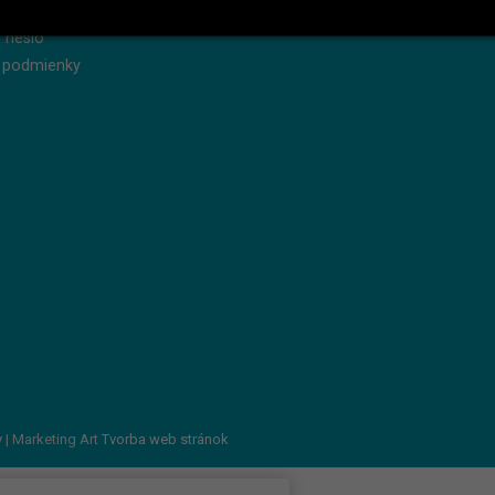
produkty
Servis
 heslo
 podmienky
v
| Marketing Art
Tvorba web stránok