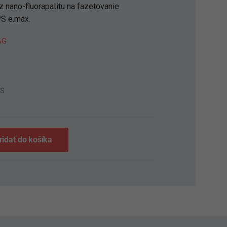
z nano-fluorapatitu na fazetovanie
PS e.max.
AG
7S
ridať do košíka