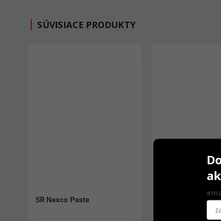
SÚVISIACE PRODUKTY
Do
ak
ema
Fujirock EP
IPS e.max Press 5