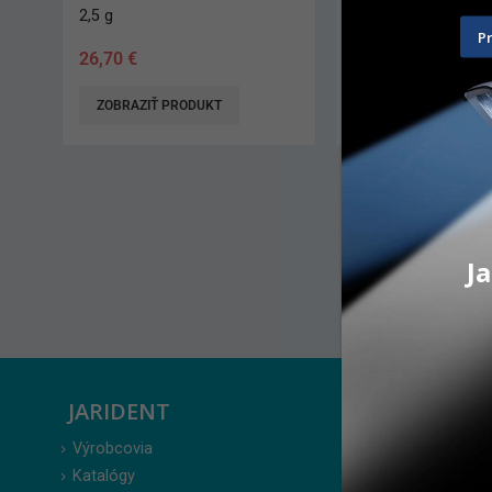
5 kg
5 ks
P
55,00
€
–
60,70
€
138,20
€
ZOBRAZIŤ PRODUKT
ZOBRAZIŤ PRODUK
AKCIA 4 + 1 ZDARMA*.
všetky doplnkové balen
možné miešať rôzne ty
predbežne do 31.7. 20
informujte sa*
Ja
JARIDENT
ZÁKAZ
Výrobcovia
Prihlásenie
Katalógy
Moje obje