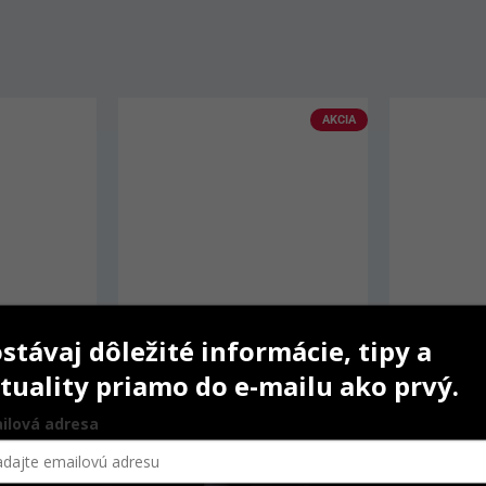
AKCIA
stávaj dôležité informácie, tipy a
tuality priamo do e-mailu ako prvý.
ilová adresa
 ks
Forplast Soft 2,0 mm
Vitaplex 2