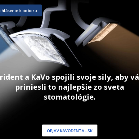
10 ks
6 ks
rihlásenie k odberu
24,60
€
92,30
€
T
PRIDAŤ DO KOŠÍKA
PRID
 Platí na
ia (nie je
py). Platí
26, potom
rident a KaVo spojili svoje sily, aby 
priniesli to najlepšie zo sveta
stomatológie.
NÍCKA ZÓNA
PODPORA
 / Registrácia
Doprava a platba
OBJAV KAVODENTAL.SK
dnávky
Reklamácie