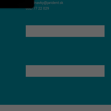
objednavky@jarident.sk
052/77 22 029