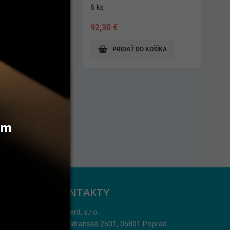
6 ks
57,80
€
AŤ DO KOŠÍKA
PRIDAŤ DO KOŠÍKA
Akcia 10 bal + 2 bal ZDARMA.
Možnosť ľubovoľne kombinovať
veľkosti.
vám
KONTAKTY
Jarident, s.r.o.
Podtatranská 2501, 05801 Poprad