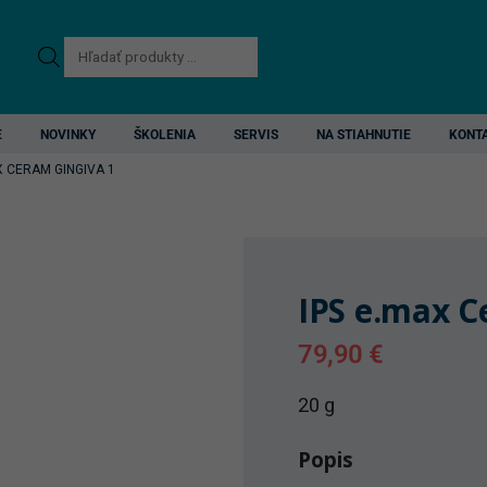
Products
search
E
NOVINKY
ŠKOLENIA
SERVIS
NA STIAHNUTIE
KONT
X CERAM GINGIVA 1
IPS e.max C
79,90
€
20 g
Popis