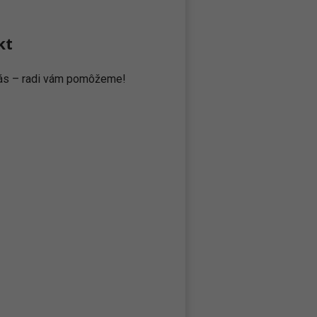
kt
 nás – radi vám pomôžeme!