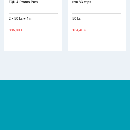
riva SC caps
Ketac Fil Plus Aplicap
50 ks
50 ks
154,40
€
135,30
€