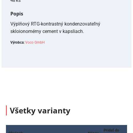
48 ks
Popis
Výplňový RTG-kontrastný kondenzovateľný
skloionomérny cement v kapsliach.
Výrobca:
Voco GmbH
Všetky varianty
Pridať do