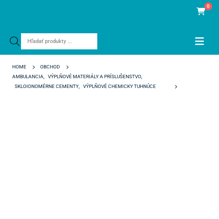
0
Products
search
HOME
OBCHOD
AMBULANCIA
,
VÝPLŇOVÉ MATERIÁLY A PRÍSLUŠENSTVO
,
SKLOIONOMÉRNE CEMENTY
,
VÝPLŇOVÉ CHEMICKY TUHNÚCE
IONOFIL MOLAR AC