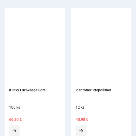
Klinky Luciwedge Soft
Identoflex Prepolisher
100 ks
12 ks
66,20
€
40,90
€