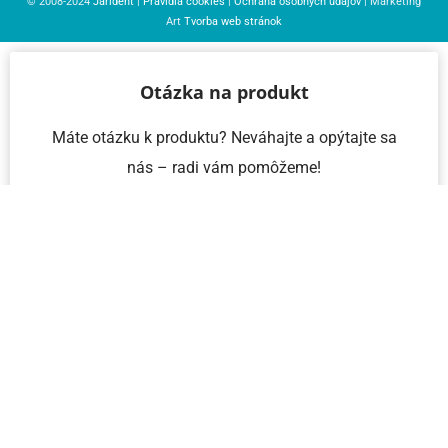
© 2008-2024
Jarident
|
Pravidlá cookies
|
Ochrana osobných údajov
| Marketing
Art
Tvorba web stránok
Otázka na produkt
Máte otázku k produktu? Neváhajte a opýtajte sa
nás – radi vám pomôžeme!
Meno a priezvisko
Email
Telefón
IČO