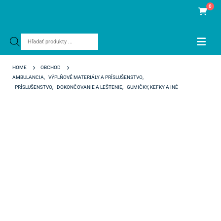
0
Products
search
HOME
OBCHOD
AMBULANCIA
,
VÝPLŇOVÉ MATERIÁLY A PRÍSLUŠENSTVO
,
PRÍSLUŠENSTVO
,
DOKONČOVANIE A LEŠTENIE
,
GUMIČKY, KEFKY A INÉ
IDENTOFLEX HIGH GLOSS TESTSET