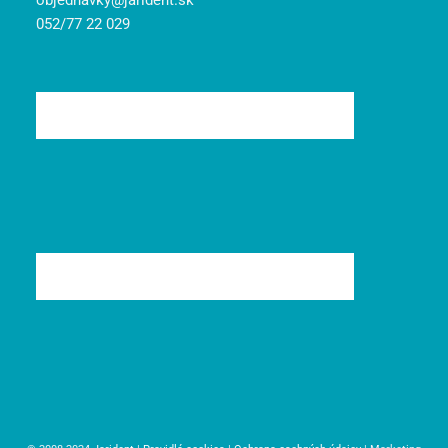
objednavky@jarident.sk
052/77 22 029