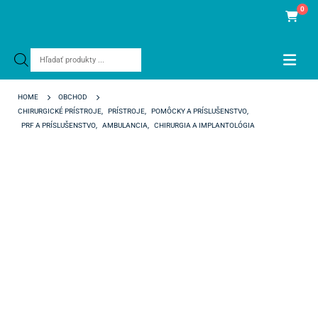
0
Products
search
HOME
OBCHOD
CHIRURGICKÉ PRÍSTROJE
,
PRÍSTROJE
,
POMÔCKY A PRÍSLUŠENSTVO
,
PRF A PRÍSLUŠENSTVO
,
AMBULANCIA
,
CHIRURGIA A IMPLANTOLÓGIA
S-PRF SKÚMAVKY