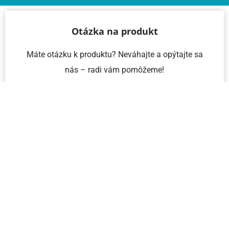
Otázka na produkt
Máte otázku k produktu? Neváhajte a opýtajte sa
nás – radi vám pomôžeme!
Meno a priezvisko
Email
Telefón
IČO
Správa