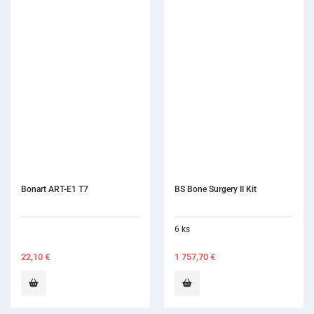
BS Bone Surgery II Kit
6 ks
1 757,70
€