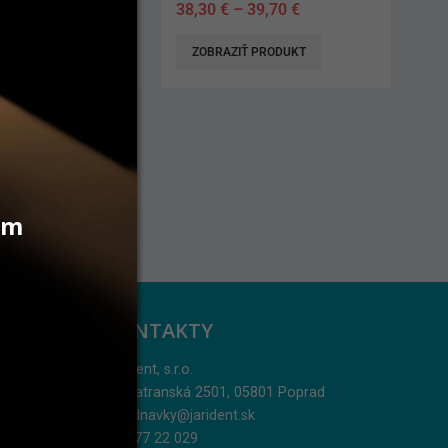
39,70
€
69,90
€
 PRODUKT
ZOBRAZIŤ PRODUKT
vám
KONTAKTY
Jarident, s.r.o.
Podtatranská 2501, 05801 Poprad
objednavky@jarident.sk
052/77 22 029