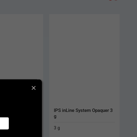
AKCIA
 System Opaquer 3 
IPS e.max Ceram Dentin
20 g