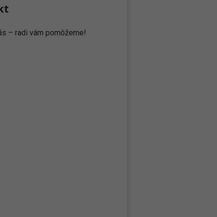
kt
 nás – radi vám pomôžeme!