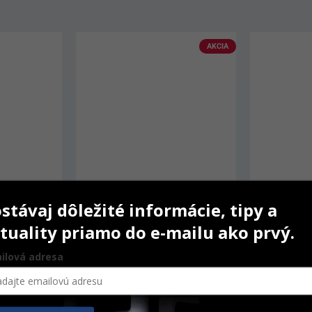
AKCIA
stávaj dôležité informácie, tipy a
tuality priamo do e-mailu ako prvý.
 ks
IPS e.max Ceram Opal Effect
IPS inLine
ilová adresa
g
20 g
3 g