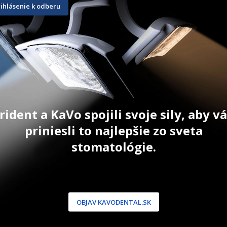
79,90
€
38,30
€
–
rihlásenie k odberu
T
ZOBRAZIŤ PRODUKT
ZOBRAZIŤ
 Platí na
ia (nie je
py). Platí
26, potom
rident a KaVo spojili svoje sily, aby 
priniesli to najlepšie zo sveta
stomatológie.
NÍCKA ZÓNA
PODPORA
 / Registrácia
Doprava a platba
dnávky
Reklamácie
OBJAV KAVODENTAL.SK
produkty
Servis
 heslo