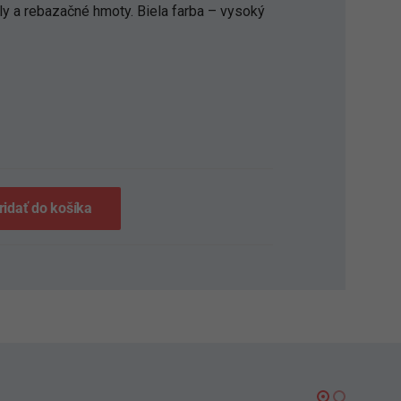
ly a rebazačné hmoty. Biela farba – vysoký
S
ridať do košíka