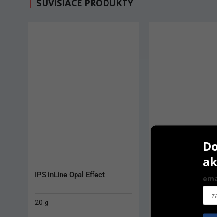
SÚVISIACE PRODUKTY
Do
ak
IPS Style Ceram One 100 g
IPS e.max Press 5
ema
100 g
5 ks