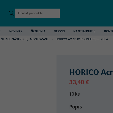
Products
search
E
NOVINKY
ŠKOLENIA
SERVIS
NA STIAHNUTIE
KONT
EŠTIACE NÁSTROJE
,
MONTOVANÉ
HORICO ACRYLIC POLISHERS – BIELA
HORICO Acryl
33,40
€
10 ks
Popis